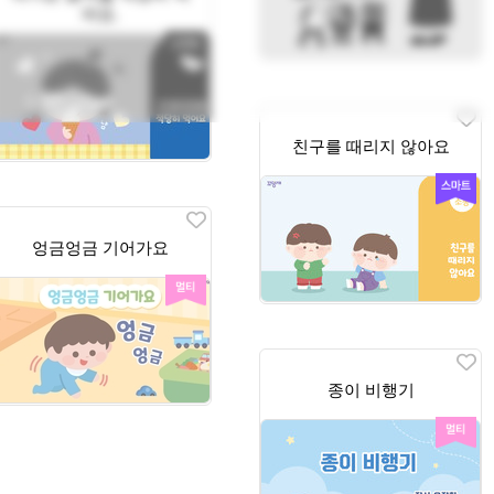
어요.
친구를 때리지 않아요
엉금엉금 기어가요
종이 비행기