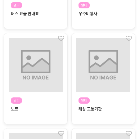
자료
패키
무료
멀티
멀티
지
버스 요금 안내표
우주비행사
꼬망
킨더캔
세 보
버스
드
스마
트프
렌즈
원
운
영
멀티
멀티
가정
부모
보트
해상 교통기관
통신
교육
문
문제
적응
행동
프로