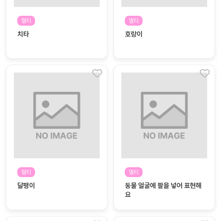
커
멀티
멀티
뮤
치타
호랑이
니
티
이벤
공지
트
사항
우리
후기
들의
게시
이야
판
기
인스
유튜
타그
브
램
멀티
멀티
달팽이
동물 얼굴에 팔을 넣어 표현해
요
블로
그