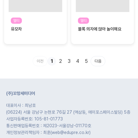
멀티
멀티
유모차
블록 의자에 앉아 놀이해요
1
2
3
4
5
이전
다음
(주)꼬망세미디어
대표이사 : 최남호
(06224) 서울 강남구 논현로 76길 27 (역삼동, 에이포스페이스빌딩) 5층
사업자등록번호: 105-81-01773
통신판매업등록번호 : 제2023-서울강남-01170호
개인정보관리책임자 : 최훈(web@edupre.co.kr)