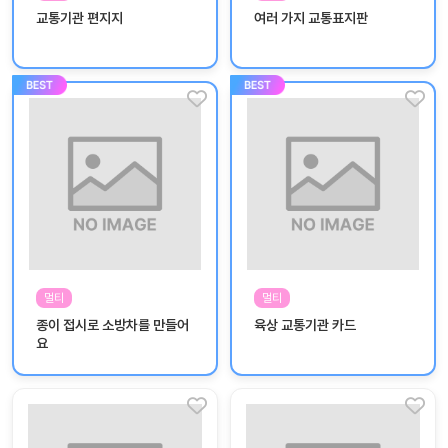
놀
교통기관 편지지
여러 가지 교통표지판
이
계
획
안
놀이
주제
월간
별
계획
계획
안
안
주간
단위
계획
계획
안
안
멀티
멀티
기본
안전
종이 접시로 소방차를 만들어
육상 교통기관 카드
생활
교육
요
습관
놀
이