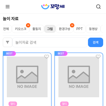
놀이 자료
전체
키오스크
활동지
그림
환경구성
PPT
동영상
로
로
그
그
인
하
인
검색
검색어
시
회
면
원가
더
많
입
은
서
비
스
를
이
용
하
실
수
있
어
요.
멀티
멀티