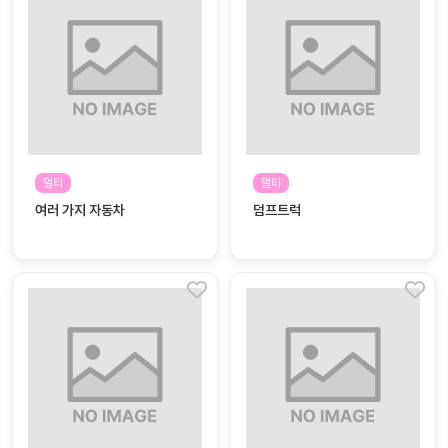
대처
그램
방법
평
생
교
육
원
멀티
멀티
온라
줌
여러 가지 자동차
덤프트럭
인 강
강의
의
무료
강의
수강
및
후기
세미
나
강의
자료
실