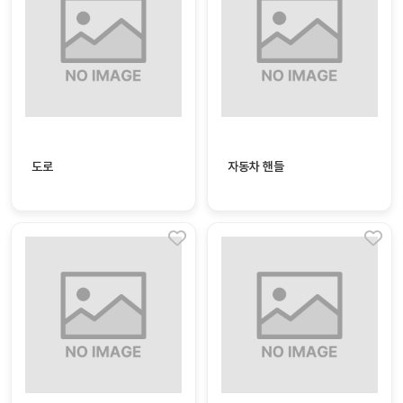
자
료
전
키오
체
스크
활동
그림
지
도로
자동차 핸들
환경
PPT
구성
동영
동요/
상
음원
문서
사진
서식
크래
놀이패
프트
키지