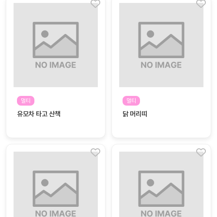
멀티
멀티
유모차 타고 산책
닭 머리띠