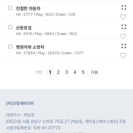
자료
패키
무료
친절한 자동차
지
Hit :
2777
/ Play :
1922
/ Down :
339
꼬망
킨더캔
산중호걸
세 보
버스
드
Hit :
6015
/ Play :
4863
/ Down :
1922
병원차와 소방차
스마
트프
Hit :
27855
/ Play :
25576
/ Down :
7277
렌즈
1
2
3
4
5
이전
다음
원
운
영
가정
부모
(주)꼬망세미디어
통신
교육
문
대표이사 : 최남호
(06224) 서울 강남구 논현로 76길 27 (역삼동, 에이포스페이스빌딩) 5층
문제
적응
사업자등록번호: 105-81-01773
행동
프로