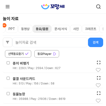
놀이 자료
성
PPT
동영상
동요/음원
문서/서식
사진
크래프트
놀
로
로
그
그
인
하
인
검색
검색어
시
회
면
원가
더
선택동요듣기
동요Player
많
입
은
서
종이 비행기
비
스
Hit :
2293
/ Play :
2594
/ Down :
627
를
이
용
물결 사운드카드
하
Hit :
513
/ Play :
156
/ Down :
58
실
수
있
동물농장
어
요.
Hit :
35988
/ Play :
21936
/ Down :
8619