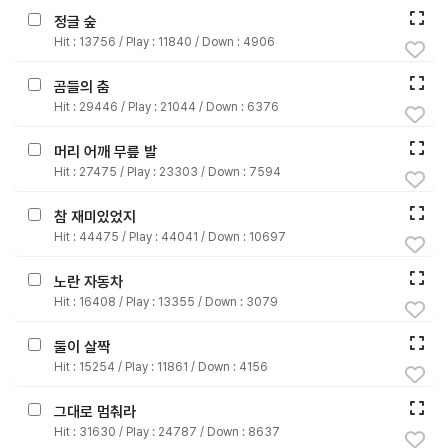
자
정글 숲
료
Hit :
13756
/ Play :
11840
/ Down :
4906
전
키오
체
스크
곰들의 춤
Hit :
29446
/ Play :
21044
/ Down :
6376
활동
그림
지
머리 어깨 무릎 발
Hit :
27475
/ Play :
23303
/ Down :
7594
환경
PPT
구성
참 재미있었지
Hit :
44475
/ Play :
44041
/ Down :
10697
동영
동요/
상
음원
노란 자동차
Hit :
16408
/ Play :
13355
/ Down :
3079
문서
사진
서식
둘이 살짝
Hit :
15254
/ Play :
11861
/ Down :
4156
크래
놀이패
프트
키지
그대로 멈춰라
Hit :
31630
/ Play :
24787
/ Down :
8637