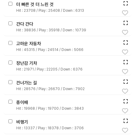
놀
더 빠른 것 더 느린 것
이
Hit :
23708
/ Play :
25408
/ Down :
6313
계
획
간다 간다
안
Hit :
38836
/ Play :
35918
/ Down :
10739
놀이
주제
월간
고마운 자동차
별
계획
Hit :
45315
/ Play :
24514
/ Down :
5066
계획
안
안
장난감 기차
Hit :
21971
/ Play :
22205
/ Down :
6376
주간
단위
계획
계획
안
안
건너가는 길
Hit :
28576
/ Play :
26670
/ Down :
7902
기본
안전
생활
종이배
교육
습관
Hit :
19968
/ Play :
19700
/ Down :
3843
비행기
놀
Hit :
13337
/ Play :
18378
/ Down :
3706
이