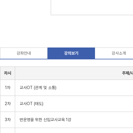
강좌안내
강의보기
강사소개
차시
주제/
1차
교사OT (관계 및 소통)
2차
교사OT (태도)
3차
반운영을 위한 신입교사교육 1강