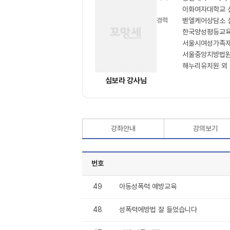
이화여자대학교 
경력
벧엘케어상담소 실장
한국양성평등교육
서울시여성가족재
서울중앙지방법원
해누리유치원 외 
심보라 강사님
강좌안내
강의보기
번호
49
아동성폭력 예방교육
48
성폭력에방법 잘 들었습니다