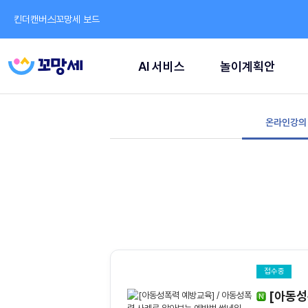
킨더캔버스
꼬망세 보드
AI 서비스
놀이계획안
온라인강의
접수중
[아동성