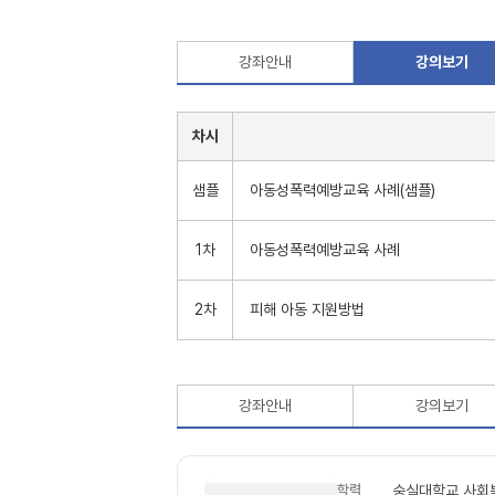
강좌안내
강의보기
차시
샘플
아동성폭력예방교육 사례(샘플)
1차
아동성폭력예방교육 사례
2차
피해 아동 지원방법
강좌안내
강의보기
학력
숭실대학교 사회복