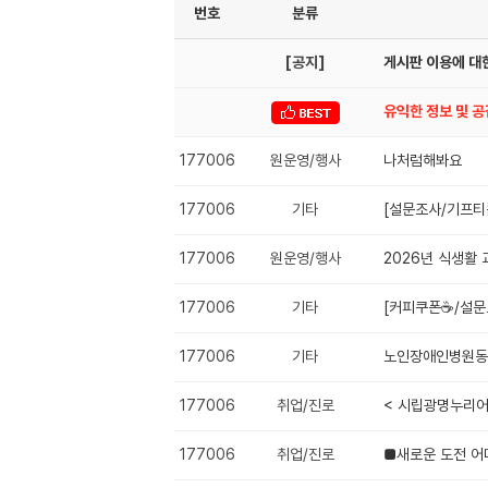
번호
분류
[공지]
게시판 이용에 대한
유익한 정보 및 
177006
원운영/행사
나처럼해봐요
177006
기타
[설문조사/기프티
177006
원운영/행사
2026년 식생활
177006
기타
[커피쿠폰☕️/설
177006
기타
노인장애인병원동
177006
취업/진로
< 시립광명누리어
177006
취업/진로
■새로운 도전 