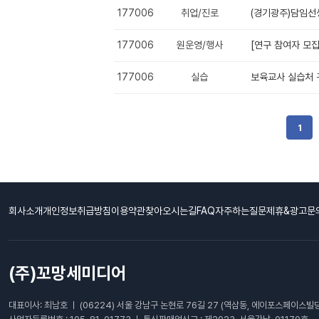
177006
취업/진로
(경기광주)담임
177006
원운영/행사
[연구 참여자 모
177006
실습
보육교사 실습처 
1
회사소개
개인정보취급방침
이용약관
찾아오시는길
FAQ자주하는질문
제휴&광고문
(주)꼬망세미디어
대표이사: 최남호 ㅣ (06224) 서울 강남구 논현로 76길 27 (역삼동, 에이포스페이스빌딩