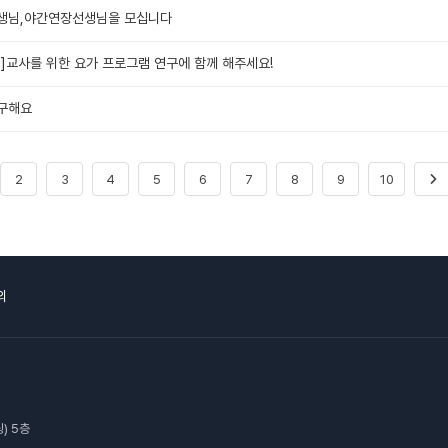
선생님,야간연장선생님을 모십니다
집]교사를 위한 요가 프로그램 연구에 함께 해주세요!
구해요
2
3
4
5
6
7
8
9
10
의
) 5층