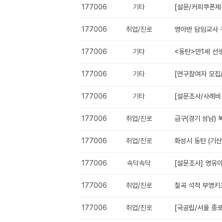
177006
기타
[설문/커피쿠폰제
177006
취업/진로
영아반 담임교사 
177006
기타
<동탄>만1세 선
177006
기타
[연구참여자 모집
177006
기타
[설문조사/사례비 
177006
취업/진로
급구(경기 성남)
177006
취업/진로
화성시 동탄 (기산
177006
속닥속닥
[설문조사] 영유
177006
취업/진로
칠곡 석적 부영키즈
177006
취업/진로
[국공립/서울 종