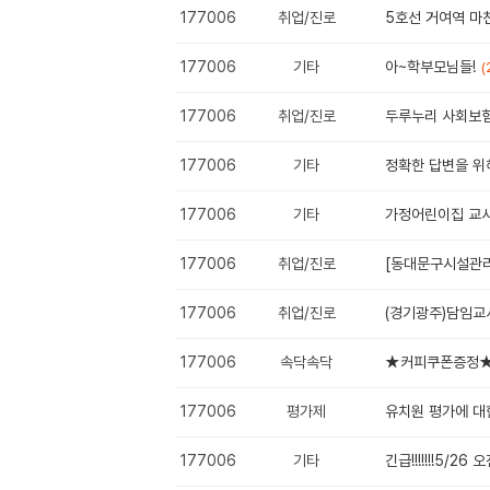
177006
취업/진로
5호선 거여역 마
177006
기타
아~학부모님들!
(
177006
취업/진로
두루누리 사회보
177006
기타
정확한 답변을 위해
177006
기타
가정어린이집 교사
177006
취업/진로
[동대문구시설관리공
177006
취업/진로
(경기광주)담임교
177006
속닥속닥
★커피쿠폰증정★ 
177006
평가제
유치원 평가에 대
177006
기타
긴급!!!!!!!5/2