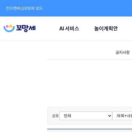
킨더캔버스
꼬망세 보드
AI 서비스
놀이계획안
공지사항
분류