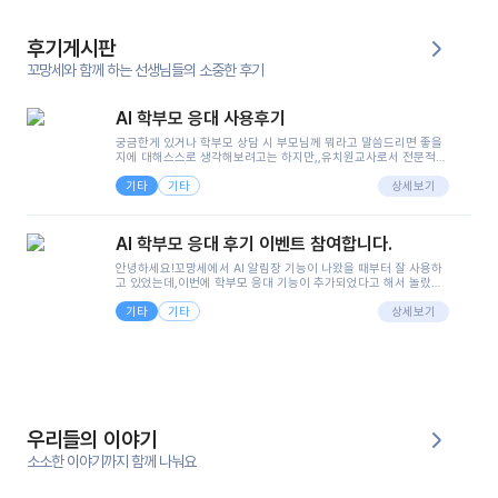
후기게시판
꼬망세와 함께 하는 선생님들의 소중한 후기
AI 학부모 응대 사용후기
궁금한게 있거나 학부모 상담 시 부모님께 뭐라고 말씀드리면 좋을
지에 대해스스로 생각해보려고는 하지만,,유치원교사로서 전문적인
지식은 가지고 있지만 막상 부모님이 이해하시기 쉽게 말로 풀어내
기타
기타
려니 어려울때가...^^(저만 그런거 아니죠 ㅜㅜ)꼬망봇의 장점은 지
상세보기
피티나 제미나이는 몇세이고 여자인지 남자인지 등그래도 좀 기본
정보를 제공하면서 물어봐야할 때가 있어그때마다 정보를 입력하는
것도,또 요즘 부모님들이 ai 활용하는 거를꺼려하시는 분들도 꽤 많
AI 학부모 응대 후기 이벤트 참여합니다.
으셔서 고민이 됐는데ai 학부모 응대를 써볼 수 있어서 좋았어요!앞
으로 쓸 일이 없다면 좋겠지만..ㅎ....(매일 매일이 조용히 지나갔으
안녕하세요!꼬망세에서 AI 알림장 기능이 나왔을 때부터 잘 사용하
면..)그리고 제가 신입 때 이게 있었더라면 ㅜㅜㅜㅜ?응대 팁이 정말
고 있었는데,이번에 학부모 응대 기능이 추가되었다고 해서 놀랐습
좋은거 같아요지금은 그래도 아이들이 잘 이해 되지만초임 때는 정
니다.저는 아직 어린이집 2년차 교사인데, 헤드 교사가 되어 학부모
말 어려워서 항상다른 선생님들께 도움을 요청했었거든요..ㅠ*일지
기타
기타
님 응대에 더 많은 부담을 느끼고 있습니다 ㅠㅠ이번에 제가 원에서
상세보기
쓸 때도 좀 도움이 되는 거 같아요!
겪은 일과 학부모님께 전달드렸던 내용을 함께 보시고,저와 비슷한
입장의 저연차 선생님들께도 작은 도움이 되었으면 좋겠습니다. 이
부분은 제가 꼬망봇에 간단하게 입력한 내용입니다.아이 기저귀 안
에 피처럼 보이는 부분이 있어서 오전 일과 동안 지켜보고,낮잠 이후
에 전화를 드릴 예정이었습니다.이 부분은 제가 입력한 내용에 대해
꼬망봇이 알려준 소통 스크립트입니다.전화로 소통할 예정이었어
서, 대화용을 활용했습니다.늘 전화로 학부모님과 소통할 때는 고민
을 많이 하는데,꼬망봇 덕분에 고민하는 시간을 줄이고 학부모님을
우리들의 이야기
안심시킬 수 있었습니다.이 부분은 꼬망봇이 추가로 알려준 응대 tip
입니다.학부모님께 전화를 드리기 전에, 내용을 숙지하여 좀 더 전문
소소한 이야기까지 함께 나눠요
성 있는 교사가 되어 대화를 나눌 수 있었습니다.꼬망세 AI학부모 응
대 팁을 실제로 사용해 본 후기이며,저는 고연차가 될 때까지도 애용