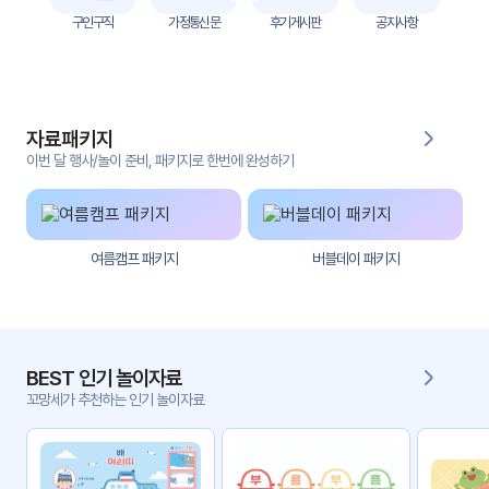
자
구인구직
가정통신문
후기게시판
공지사항
료
전
키오
체
스크
자료패키지
활동
그림
지
이번 달 행사/놀이 준비, 패키지로 한번에 완성하기
환경
PPT
구성
여름캠프 패키지
버블데이 패키지
동영
동요/
상
음원
문서
사진
서식
BEST 인기 놀이자료
꼬망세가 추천하는 인기 놀이자료
크래
놀이패
프트
키지