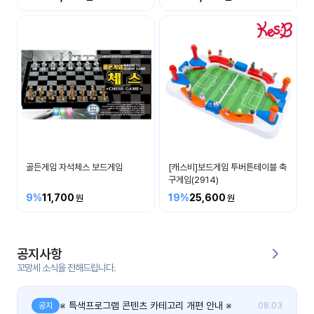
커
뮤
니
티
이벤
공지
트
사항
우리
후기
들의
골든게임 자석체스 보드게임
[캐스비]보드게임 투버튼테이블 축
게시
이야
구게임(2914)
판
기
9%
11,700
19%
25,600
인스
유튜
타그
브
램
공지사항
꼬망세 소식을 전해드립니다.
블로
그
※ 특색프로그램 콘텐츠 카테고리 개편 안내 ※
공지
08.03