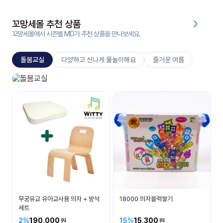
대처
그램
방법
꼬망세몰 추천 상품
꼬망세몰에서 시즌별 MD가 추천 상품을 만나보세요.
평
생
돌봄교실
다양하고 신나게 물놀이해요
즐거운 여름
교
육
원
돌봄교실
온라
매일 매일 즐거운 시간
줌
인 강
강의
의
무료
강의
수강
및
후기
세미
나
강의
무궁유교 유아교사용 의자 + 방석
18000 의자블럭쌓기
자료
세트
실
2%
190,000
15%
15,300