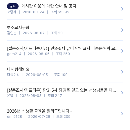
할 것 같습니다. 제 메이트 선생님께도 적극 추천할 예정입니다.좋은
기능을 개발해 주셔서 감사합니다.
게시판 이용에 대한 안내 및 공지
공지
꼬망세
2016-08-24
조회 65,192
보조교사구함
김인순
2026-08-07
조회 20
[설문조사/기프티콘지급] 만3-5세 유아 담임교사 다중문해력 교육 증진을 위한 설문조사
gem214
2026-08-06
조회 250
나처럼해봐요
다둥이맘
2026-08-05
조회 100
[설문조사/기프티콘] 만3-5세 담임을 맡고 있는 선생님들을 대상으로 설문조사를 합니다!
온달
2026-08-03
조회 247
2026년 식생활 교육을 알려드립니다~
dml5128
2026-07-29
조회 209