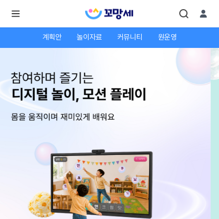
계획안
놀이자료
커뮤니티
원운영
로
로
그
그
인
하
인
시
회
면
원가
더
많
입
은
서
비
스
를
이
용
하
실
수
있
어
요.