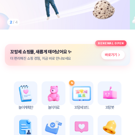
놀
이
계
획
2
/ 4
안
놀이
주제
월간
RENEWAL OPEN
별
계획
✨
꼬망세 쇼핑몰, 새롭게 태어났어요
계획
안
바로가기
안
더 편리해진 쇼핑 경험, 지금 바로 만나보세요
주간
단위
계획
계획
안
안
N
기본
안전
생활
교육
습관
놀이계획안
놀이자료
꼬망세 보드
꼬망봇
놀
이