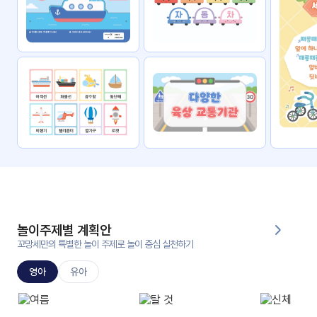
자료
패키
무료
지
꼬망
킨더캔
세 보
버스
드
스마
트프
렌즈
원
운
영
놀이주제별 계획안
가정
꼬망세만의 특별한 놀이 주제로 놀이 중심 실천하기
부모
통신
교육
문
영아
유아
문제
적응
행동
프로