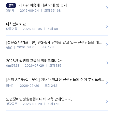
할 것 같습니다. 제 메이트 선생님께도 적극 추천할 예정입니다.좋은
기능을 개발해 주셔서 감사합니다.
게시판 이용에 대한 안내 및 공지
공지
꼬망세
2016-08-24
조회 65,168
나처럼해봐요
다둥이맘
2026-08-05
조회 48
[설문조사/기프티콘] 만3-5세 담임을 맡고 있는 선생님들을 대상으로 설문조사를 합니다!
온달
2026-08-03
조회 178
2026년 식생활 교육을 알려드립니다~
dml5128
2026-07-29
조회 185
[커피쿠폰☕️/설문모집] 자녀가 있으신 선생님들의 참여 부탁드립니다!!
최세미
2026-07-29
조회 242
노인장애인병원동행매니저 교육 안내입니다.
평강공주
2026-07-28
조회 173