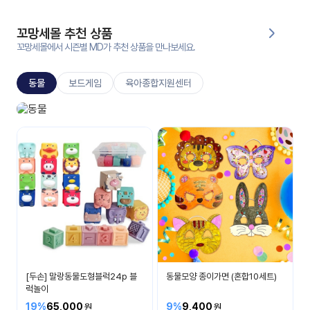
대처
그램
방법
꼬망세몰 추천 상품
꼬망세몰에서 시즌별 MD가 추천 상품을 만나보세요.
평
생
동물
보드게임
육아종합지원센터
교
육
원
동물놀이
온라
다양한 동물이 있어요
줌
인 강
강의
의
무료
강의
수강
및
후기
세미
나
강의
[두손] 말랑동물도형블럭24p 블
동물모양 종이가면 (혼합10세트)
자료
럭놀이
실
19%
65,000
9%
9,400