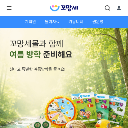
계획안
놀이자료
커뮤니티
원운영
로
로
그
그
인
하
인
시
회
면
원가
더
많
입
은
서
비
스
를
이
용
하
실
수
있
어
요.