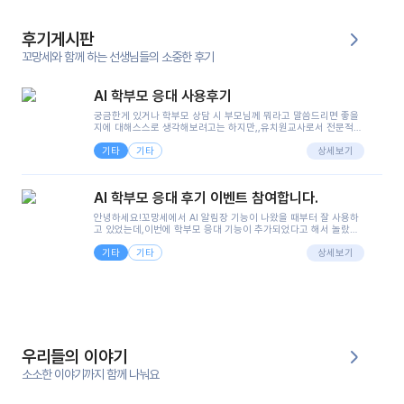
후기게시판
꼬망세와 함께 하는 선생님들의 소중한 후기
AI 학부모 응대 사용후기
궁금한게 있거나 학부모 상담 시 부모님께 뭐라고 말씀드리면 좋을
지에 대해스스로 생각해보려고는 하지만,,유치원교사로서 전문적인
지식은 가지고 있지만 막상 부모님이 이해하시기 쉽게 말로 풀어내
기타
기타
려니 어려울때가...^^(저만 그런거 아니죠 ㅜㅜ)꼬망봇의 장점은 지
상세보기
피티나 제미나이는 몇세이고 여자인지 남자인지 등그래도 좀 기본
정보를 제공하면서 물어봐야할 때가 있어그때마다 정보를 입력하는
것도,또 요즘 부모님들이 ai 활용하는 거를꺼려하시는 분들도 꽤 많
AI 학부모 응대 후기 이벤트 참여합니다.
으셔서 고민이 됐는데ai 학부모 응대를 써볼 수 있어서 좋았어요!앞
으로 쓸 일이 없다면 좋겠지만..ㅎ....(매일 매일이 조용히 지나갔으
안녕하세요!꼬망세에서 AI 알림장 기능이 나왔을 때부터 잘 사용하
면..)그리고 제가 신입 때 이게 있었더라면 ㅜㅜㅜㅜ?응대 팁이 정말
고 있었는데,이번에 학부모 응대 기능이 추가되었다고 해서 놀랐습
좋은거 같아요지금은 그래도 아이들이 잘 이해 되지만초임 때는 정
니다.저는 아직 어린이집 2년차 교사인데, 헤드 교사가 되어 학부모
말 어려워서 항상다른 선생님들께 도움을 요청했었거든요..ㅠ*일지
기타
기타
님 응대에 더 많은 부담을 느끼고 있습니다 ㅠㅠ이번에 제가 원에서
상세보기
쓸 때도 좀 도움이 되는 거 같아요!
겪은 일과 학부모님께 전달드렸던 내용을 함께 보시고,저와 비슷한
입장의 저연차 선생님들께도 작은 도움이 되었으면 좋겠습니다. 이
부분은 제가 꼬망봇에 간단하게 입력한 내용입니다.아이 기저귀 안
에 피처럼 보이는 부분이 있어서 오전 일과 동안 지켜보고,낮잠 이후
에 전화를 드릴 예정이었습니다.이 부분은 제가 입력한 내용에 대해
꼬망봇이 알려준 소통 스크립트입니다.전화로 소통할 예정이었어
서, 대화용을 활용했습니다.늘 전화로 학부모님과 소통할 때는 고민
을 많이 하는데,꼬망봇 덕분에 고민하는 시간을 줄이고 학부모님을
우리들의 이야기
안심시킬 수 있었습니다.이 부분은 꼬망봇이 추가로 알려준 응대 tip
입니다.학부모님께 전화를 드리기 전에, 내용을 숙지하여 좀 더 전문
소소한 이야기까지 함께 나눠요
성 있는 교사가 되어 대화를 나눌 수 있었습니다.꼬망세 AI학부모 응
대 팁을 실제로 사용해 본 후기이며,저는 고연차가 될 때까지도 애용