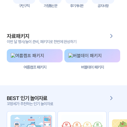
자
구인구직
가정통신문
후기게시판
공지사항
료
전
키오
체
스크
자료패키지
활동
그림
지
이번 달 행사/놀이 준비, 패키지로 한번에 완성하기
환경
PPT
구성
여름캠프 패키지
버블데이 패키지
동영
동요/
상
음원
문서
사진
서식
BEST 인기 놀이자료
꼬망세가 추천하는 인기 놀이자료
크래
놀이패
프트
키지