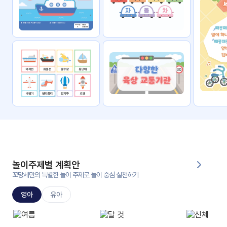
자료
패키
무료
지
꼬망
킨더캔
세 보
버스
드
스마
트프
렌즈
원
운
영
놀이주제별 계획안
가정
꼬망세만의 특별한 놀이 주제로 놀이 중심 실천하기
부모
통신
교육
문
영아
유아
문제
적응
행동
프로