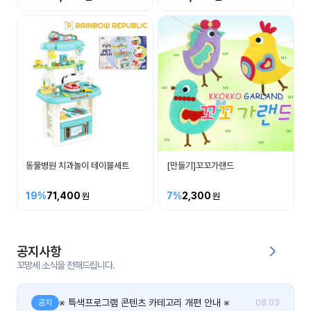
커
뮤
니
티
이벤
공지
트
사항
우리
후기
들의
동물병원 치과놀이 테이블세트
[만들기]꼬꼬가랜드
게시
이야
판
기
19%
71,400
7%
2,300
인스
유튜
타그
브
램
공지사항
꼬망세 소식을 전해드립니다.
블로
그
※ 특색프로그램 콘텐츠 카테고리 개편 안내 ※
공지
08.03