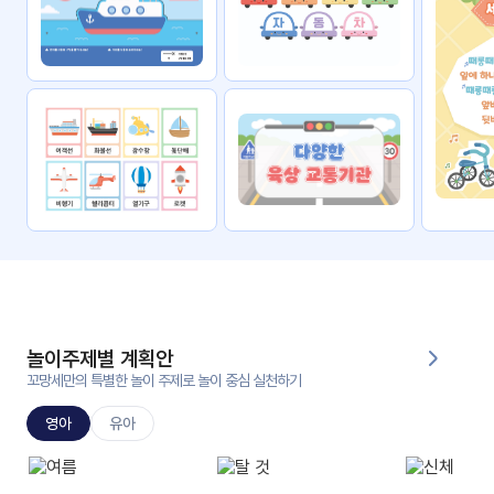
자료
패키
무료
지
꼬망
킨더캔
세 보
버스
드
스마
트프
렌즈
원
운
영
놀이주제별 계획안
가정
꼬망세만의 특별한 놀이 주제로 놀이 중심 실천하기
부모
통신
교육
문
영아
유아
문제
적응
행동
프로