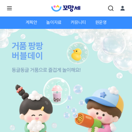
계획안
놀이자료
커뮤니티
원운영
로
로
그
그
인
하
인
시
회
면
원가
더
많
입
은
서
비
스
를
이
용
하
실
수
있
어
요.