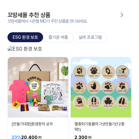
대처
그램
방법
꼬망세몰 추천 상품
꼬망세몰에서 시즌별 MD가 추천 상품을 만나보세요.
평
생
ESG 환경 보호
즐거운 여름
실버 프로그램
교
육
원
ESG 환경 보호
온라
소중한 환경을 보호해요
줌
인 강
강의
의
무료
강의
수강
및
후기
세미
나
강의
[만들기대장]환경창의 상자
멸종위기동물마그넷만들기(12종
자료
택1)
실
23%
20,400
2,300