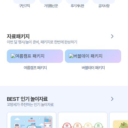
자
구인구직
가정통신문
후기게시판
공지사항
료
전
키오
체
스크
자료패키지
활동
그림
지
이번 달 행사/놀이 준비, 패키지로 한번에 완성하기
환경
PPT
구성
여름캠프 패키지
버블데이 패키지
동영
동요/
상
음원
문서
사진
서식
BEST 인기 놀이자료
꼬망세가 추천하는 인기 놀이자료
크래
놀이패
프트
키지