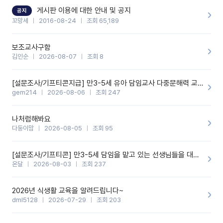
할 것 같습니다. 제 메이트 선생님께도 적극 추천할 예정입니다.좋은
기능을 개발해 주셔서 감사합니다.
게시판 이용에 대한 안내 및 공지
공지
꼬망세
2016-08-24
조회 65,189
보조교사구함
김인순
2026-08-07
조회 8
[설문조사/기프티콘지급] 만3-5세 유아 담임교사 다중문해력 교육 증진을 위한 설문조사
gem214
2026-08-06
조회 247
나처럼해봐요
다둥이맘
2026-08-05
조회 95
[설문조사/기프티콘] 만3-5세 담임을 맡고 있는 선생님들을 대상으로 설문조사를 합니다!
온달
2026-08-03
조회 237
2026년 식생활 교육을 알려드립니다~
dml5128
2026-07-29
조회 203