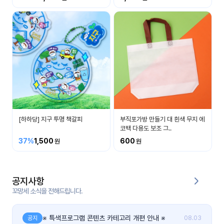
커
뮤
니
티
이벤
공지
트
사항
우리
후기
들의
[하하당] 지구 투명 책갈피
부직포가방 만들기 대 흰색 무지 에
게시
이야
코백 다용도 보조 그..
판
기
37%
1,500
600
인스
유튜
타그
브
램
공지사항
꼬망세 소식을 전해드립니다.
블로
그
※ 특색프로그램 콘텐츠 카테고리 개편 안내 ※
공지
08.03