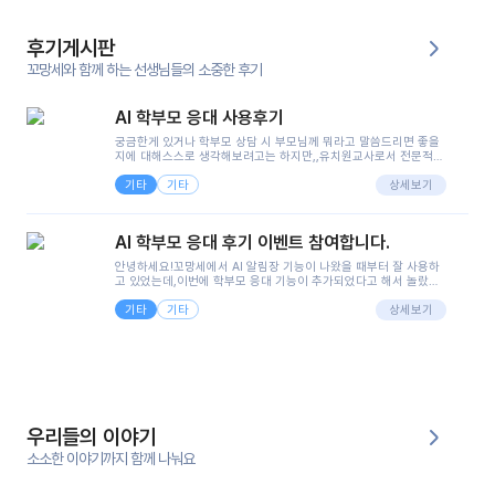
후기게시판
꼬망세와 함께 하는 선생님들의 소중한 후기
AI 학부모 응대 사용후기
궁금한게 있거나 학부모 상담 시 부모님께 뭐라고 말씀드리면 좋을
지에 대해스스로 생각해보려고는 하지만,,유치원교사로서 전문적인
지식은 가지고 있지만 막상 부모님이 이해하시기 쉽게 말로 풀어내
기타
기타
려니 어려울때가...^^(저만 그런거 아니죠 ㅜㅜ)꼬망봇의 장점은 지
상세보기
피티나 제미나이는 몇세이고 여자인지 남자인지 등그래도 좀 기본
정보를 제공하면서 물어봐야할 때가 있어그때마다 정보를 입력하는
것도,또 요즘 부모님들이 ai 활용하는 거를꺼려하시는 분들도 꽤 많
AI 학부모 응대 후기 이벤트 참여합니다.
으셔서 고민이 됐는데ai 학부모 응대를 써볼 수 있어서 좋았어요!앞
으로 쓸 일이 없다면 좋겠지만..ㅎ....(매일 매일이 조용히 지나갔으
안녕하세요!꼬망세에서 AI 알림장 기능이 나왔을 때부터 잘 사용하
면..)그리고 제가 신입 때 이게 있었더라면 ㅜㅜㅜㅜ?응대 팁이 정말
고 있었는데,이번에 학부모 응대 기능이 추가되었다고 해서 놀랐습
좋은거 같아요지금은 그래도 아이들이 잘 이해 되지만초임 때는 정
니다.저는 아직 어린이집 2년차 교사인데, 헤드 교사가 되어 학부모
말 어려워서 항상다른 선생님들께 도움을 요청했었거든요..ㅠ*일지
기타
기타
님 응대에 더 많은 부담을 느끼고 있습니다 ㅠㅠ이번에 제가 원에서
상세보기
쓸 때도 좀 도움이 되는 거 같아요!
겪은 일과 학부모님께 전달드렸던 내용을 함께 보시고,저와 비슷한
입장의 저연차 선생님들께도 작은 도움이 되었으면 좋겠습니다. 이
부분은 제가 꼬망봇에 간단하게 입력한 내용입니다.아이 기저귀 안
에 피처럼 보이는 부분이 있어서 오전 일과 동안 지켜보고,낮잠 이후
에 전화를 드릴 예정이었습니다.이 부분은 제가 입력한 내용에 대해
꼬망봇이 알려준 소통 스크립트입니다.전화로 소통할 예정이었어
서, 대화용을 활용했습니다.늘 전화로 학부모님과 소통할 때는 고민
을 많이 하는데,꼬망봇 덕분에 고민하는 시간을 줄이고 학부모님을
우리들의 이야기
안심시킬 수 있었습니다.이 부분은 꼬망봇이 추가로 알려준 응대 tip
입니다.학부모님께 전화를 드리기 전에, 내용을 숙지하여 좀 더 전문
소소한 이야기까지 함께 나눠요
성 있는 교사가 되어 대화를 나눌 수 있었습니다.꼬망세 AI학부모 응
대 팁을 실제로 사용해 본 후기이며,저는 고연차가 될 때까지도 애용