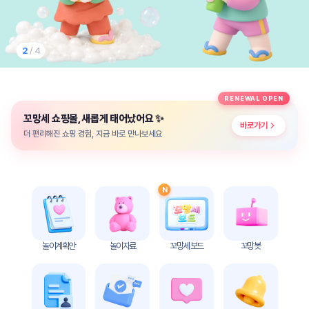
놀
이
계
획
2
/ 4
안
놀이
주제
월간
RENEWAL OPEN
별
계획
✨
꼬망세 쇼핑몰, 새롭게 태어났어요
계획
안
바로가기
안
더 편리해진 쇼핑 경험, 지금 바로 만나보세요
주간
단위
계획
계획
안
안
N
기본
안전
생활
교육
습관
놀이계획안
놀이자료
꼬망세 보드
꼬망봇
놀
이