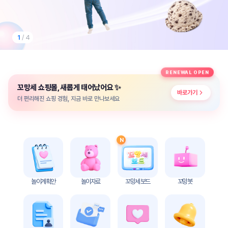
놀
이
계
획
1
/ 4
안
놀이
주제
월간
RENEWAL OPEN
별
계획
✨
꼬망세 쇼핑몰, 새롭게 태어났어요
계획
안
바로가기
안
더 편리해진 쇼핑 경험, 지금 바로 만나보세요
주간
단위
계획
계획
안
안
N
기본
안전
생활
교육
습관
놀이계획안
놀이자료
꼬망세 보드
꼬망봇
놀
이