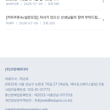
dml5128
2026-07-29
조회 186
[커피쿠폰☕️/설문모집] 자녀가 있으신 선생님들의 참여 부탁드립니다!!
최세미
2026-07-29
조회 250
(주)꼬망세미디어
대표이사 : 최남호
(06224) 서울 강남구 논현로 76길 27 (역삼동, 에이포스페이스빌딩) 5층
사업자등록번호: 105-81-01773
통신판매업등록번호 : 제2023-서울강남-01170호
개인정보관리책임자 : 최훈(web@edupre.co.kr)
이용약관
개인정보처리방침
PC 버전