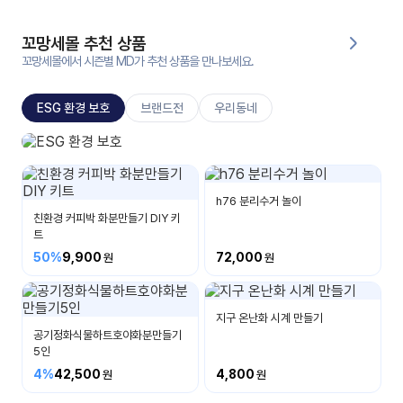
대처
그램
방법
꼬망세몰 추천 상품
꼬망세몰에서 시즌별 MD가 추천 상품을 만나보세요.
평
생
ESG 환경 보호
브랜드전
우리동네
교
육
원
ESG 환경 보호
온라
소중한 환경을 보호해요
줌
인 강
h76 분리수거 놀이
강의
의
친환경 커피박 화분만들기 DIY 키
트
무료
50%
9,900
72,000
강의
수강
및
후기
세미
나
지구 온난화 시계 만들기
공기정화식물하트호야화분만들기
5인
강의
자료
4%
42,500
4,800
실