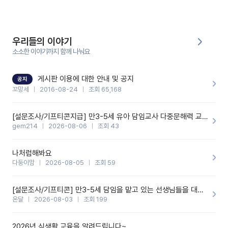
부분은 제가 꼬망봇에 간단하게 입력한 내용입니다.아이 기저귀 안
에 피처럼 보이는 부분이 있어서 오전 일과 동안 지켜보고,낮잠 이후
에 전화를 드릴 예정이었습니다.이 부분은 제가 입력한 내용에 대해
꼬망봇이 알려준 소통 스크립트입니다.전화로 소통할 예정이었어
서, 대화용을 활용했습니다.늘 전화로 학부모님과 소통할 때는 고민
을 많이 하는데,꼬망봇 덕분에 고민하는 시간을 줄이고 학부모님을
우리들의 이야기
안심시킬 수 있었습니다.이 부분은 꼬망봇이 추가로 알려준 응대 tip
입니다.학부모님께 전화를 드리기 전에, 내용을 숙지하여 좀 더 전문
소소한 이야기까지 함께 나눠요
성 있는 교사가 되어 대화를 나눌 수 있었습니다.꼬망세 AI학부모 응
대 팁을 실제로 사용해 본 후기이며,저는 고연차가 될 때까지도 애용
할 것 같습니다. 제 메이트 선생님께도 적극 추천할 예정입니다.좋은
기능을 개발해 주셔서 감사합니다.
게시판 이용에 대한 안내 및 공지
공지
꼬망세
2016-08-24
조회 65,168
[설문조사/기프티콘지급] 만3-5세 유아 담임교사 다중문해력 교육 증진을 위한 설문조사
gem214
2026-08-06
조회 43
나처럼해봐요
다둥이맘
2026-08-05
조회 59
[설문조사/기프티콘] 만3-5세 담임을 맡고 있는 선생님들을 대상으로 설문조사를 합니다!
온달
2026-08-03
조회 199
2026년 식생활 교육을 알려드립니다~