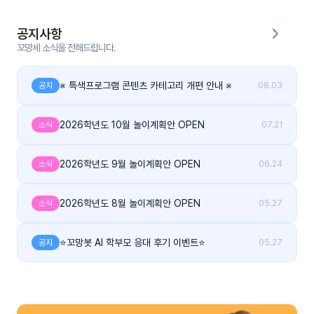
커
공지사항
뮤
꼬망세 소식을 전해드립니다.
니
티
※ 특색프로그램 콘텐츠 카테고리 개편 안내 ※
공지
08.03
이벤
공지
트
사항
2026학년도 10월 놀이계획안 OPEN
소식
07.21
우리
후기
2026학년도 9월 놀이계획안 OPEN
소식
06.24
들의
게시
이야
판
기
2026학년도 8월 놀이계획안 OPEN
소식
05.27
인스
유튜
타그
브
⭐꼬망봇 AI 학부모 응대 후기 이벤트⭐
공지
05.27
램
블로
그