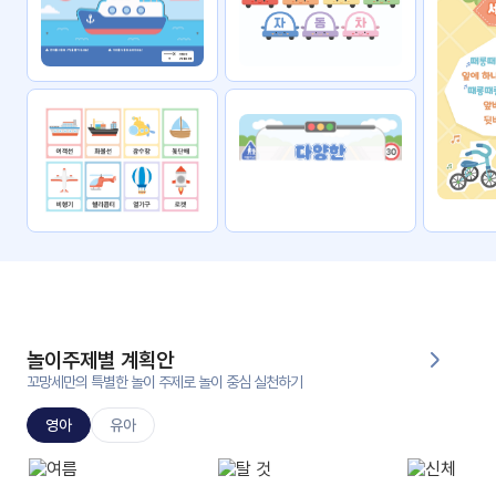
자료
패키
무료
지
꼬망
킨더캔
세 보
버스
드
스마
트프
렌즈
원
운
영
놀이주제별 계획안
가정
꼬망세만의 특별한 놀이 주제로 놀이 중심 실천하기
부모
통신
교육
문
영아
유아
문제
적응
행동
프로