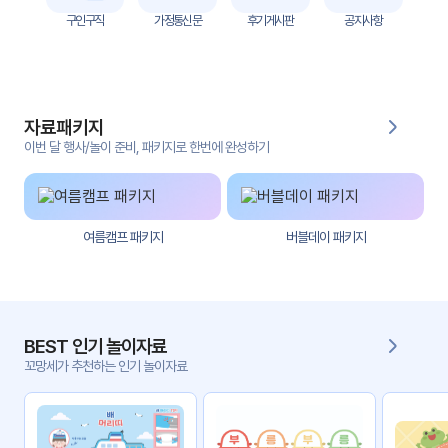
자
구인구직
가정통신문
후기게시판
공지사항
료
전
키오
체
스크
자료패키지
활동
그림
지
이번 달 행사/놀이 준비, 패키지로 한번에 완성하기
환경
PPT
구성
여름캠프 패키지
버블데이 패키지
동영
동요/
상
음원
문서
사진
서식
BEST 인기 놀이자료
꼬망세가 추천하는 인기 놀이자료
크래
놀이패
프트
키지