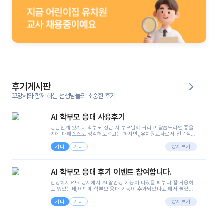
후기게시판
꼬망세와 함께 하는 선생님들의 소중한 후기
AI 학부모 응대 사용후기
궁금한게 있거나 학부모 상담 시 부모님께 뭐라고 말씀드리면 좋을
지에 대해스스로 생각해보려고는 하지만,,유치원교사로서 전문적인
지식은 가지고 있지만 막상 부모님이 이해하시기 쉽게 말로 풀어내
기타
기타
려니 어려울때가...^^(저만 그런거 아니죠 ㅜㅜ)꼬망봇의 장점은 지
상세보기
피티나 제미나이는 몇세이고 여자인지 남자인지 등그래도 좀 기본
정보를 제공하면서 물어봐야할 때가 있어그때마다 정보를 입력하는
것도,또 요즘 부모님들이 ai 활용하는 거를꺼려하시는 분들도 꽤 많
AI 학부모 응대 후기 이벤트 참여합니다.
으셔서 고민이 됐는데ai 학부모 응대를 써볼 수 있어서 좋았어요!앞
으로 쓸 일이 없다면 좋겠지만..ㅎ....(매일 매일이 조용히 지나갔으
안녕하세요!꼬망세에서 AI 알림장 기능이 나왔을 때부터 잘 사용하
면..)그리고 제가 신입 때 이게 있었더라면 ㅜㅜㅜㅜ?응대 팁이 정말
고 있었는데,이번에 학부모 응대 기능이 추가되었다고 해서 놀랐습
좋은거 같아요지금은 그래도 아이들이 잘 이해 되지만초임 때는 정
니다.저는 아직 어린이집 2년차 교사인데, 헤드 교사가 되어 학부모
말 어려워서 항상다른 선생님들께 도움을 요청했었거든요..ㅠ*일지
기타
기타
님 응대에 더 많은 부담을 느끼고 있습니다 ㅠㅠ이번에 제가 원에서
상세보기
쓸 때도 좀 도움이 되는 거 같아요!
겪은 일과 학부모님께 전달드렸던 내용을 함께 보시고,저와 비슷한
입장의 저연차 선생님들께도 작은 도움이 되었으면 좋겠습니다. 이