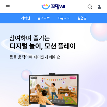
계획안
놀이자료
커뮤니티
원운영
로
로
그
그
인
하
인
시
회
면
원가
더
많
입
은
서
비
스
를
이
용
하
실
수
있
어
요.