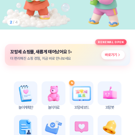
놀
이
계
획
2
/ 4
안
놀이
주제
월간
RENEWAL OPEN
별
계획
✨
꼬망세 쇼핑몰, 새롭게 태어났어요
계획
안
바로가기
안
더 편리해진 쇼핑 경험, 지금 바로 만나보세요
주간
단위
계획
계획
안
안
N
기본
안전
생활
교육
습관
놀이계획안
놀이자료
꼬망세 보드
꼬망봇
놀
이