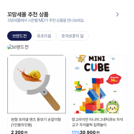
대처
그램
방법
꼬망세몰 추천 상품
꼬망세몰에서 시즌별 MD가 추천 상품을 만나보세요.
평
생
브랜드전
유초이음
호국보훈의 달
교
육
원
신상브랜드
온라
베스트 아이템들을 소개합니다.
줌
인 강
강의
의
무료
강의
수강
및
후기
세미
나
강의
원형 프러넬 렌즈 돋보기 손잡이형
망고라이언 미니마그네틱큐브 자석
자료
(1인용/5인용)
교구 자석블럭 집콕놀이
실
2,200
11%
30,900