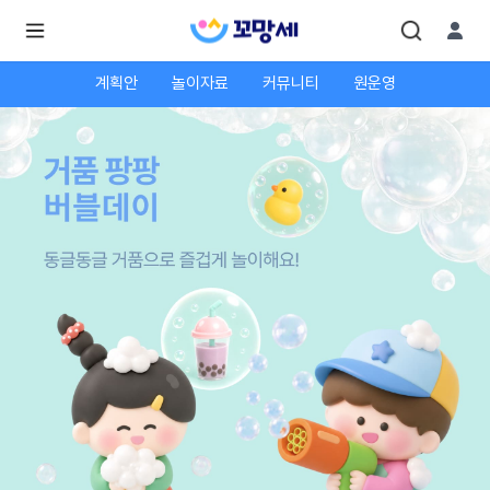
계획안
놀이자료
커뮤니티
원운영
로
로
그
그
인
하
인
시
회
면
원가
더
많
입
은
서
비
스
를
이
용
하
실
수
있
어
요.