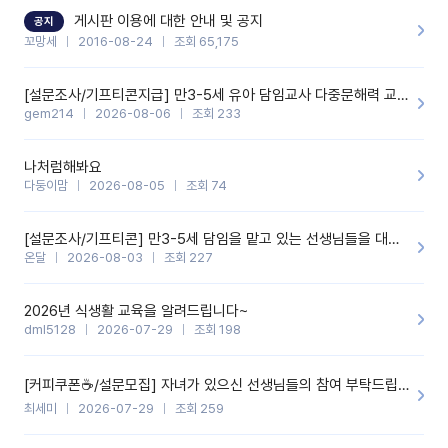
할 것 같습니다. 제 메이트 선생님께도 적극 추천할 예정입니다.좋은
기능을 개발해 주셔서 감사합니다.
게시판 이용에 대한 안내 및 공지
공지
꼬망세
2016-08-24
조회 65,175
[설문조사/기프티콘지급] 만3-5세 유아 담임교사 다중문해력 교육 증진을 위한 설문조사
gem214
2026-08-06
조회 233
나처럼해봐요
다둥이맘
2026-08-05
조회 74
[설문조사/기프티콘] 만3-5세 담임을 맡고 있는 선생님들을 대상으로 설문조사를 합니다!
온달
2026-08-03
조회 227
2026년 식생활 교육을 알려드립니다~
dml5128
2026-07-29
조회 198
[커피쿠폰☕️/설문모집] 자녀가 있으신 선생님들의 참여 부탁드립니다!!
최세미
2026-07-29
조회 259