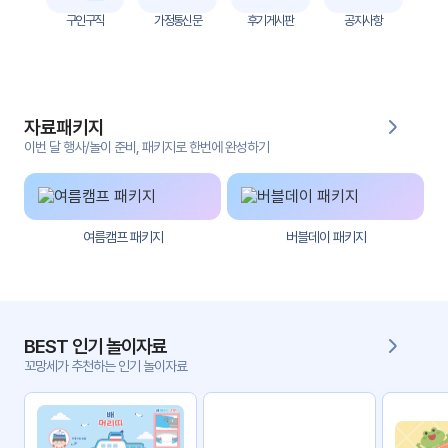
자
구인구직
가정통신문
후기게시판
공지사항
료
전
키오
체
스크
자료패키지
활동
그림
지
이번 달 행사/놀이 준비, 패키지로 한번에 완성하기
환경
PPT
구성
여름캠프 패키지
버블데이 패키지
동영
동요/
상
음원
문서
사진
서식
BEST 인기 놀이자료
꼬망세가 추천하는 인기 놀이자료
크래
놀이패
프트
키지