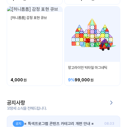
커
뮤
[허니폼폼] 감정 표현 큐브
니
티
이벤
공지
트
사항
우리
후기
들의
망고라이언 빅타일 마그네틱
게시
이야
판
기
4,000
9%
99,000
인스
유튜
타그
브
램
공지사항
꼬망세 소식을 전해드립니다.
블로
그
※ 특색프로그램 콘텐츠 카테고리 개편 안내 ※
공지
08.03