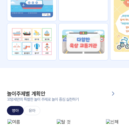
자료
패키
무료
지
꼬망
킨더캔
세 보
버스
드
스마
트프
렌즈
원
운
영
놀이주제별 계획안
가정
꼬망세만의 특별한 놀이 주제로 놀이 중심 실천하기
부모
통신
교육
문
영아
유아
문제
적응
행동
프로