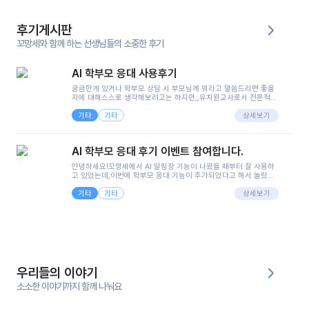
후기게시판
꼬망세와 함께 하는 선생님들의 소중한 후기
AI 학부모 응대 사용후기
궁금한게 있거나 학부모 상담 시 부모님께 뭐라고 말씀드리면 좋을
지에 대해스스로 생각해보려고는 하지만,,유치원교사로서 전문적인
지식은 가지고 있지만 막상 부모님이 이해하시기 쉽게 말로 풀어내
기타
기타
려니 어려울때가...^^(저만 그런거 아니죠 ㅜㅜ)꼬망봇의 장점은 지
상세보기
피티나 제미나이는 몇세이고 여자인지 남자인지 등그래도 좀 기본
정보를 제공하면서 물어봐야할 때가 있어그때마다 정보를 입력하는
것도,또 요즘 부모님들이 ai 활용하는 거를꺼려하시는 분들도 꽤 많
AI 학부모 응대 후기 이벤트 참여합니다.
으셔서 고민이 됐는데ai 학부모 응대를 써볼 수 있어서 좋았어요!앞
으로 쓸 일이 없다면 좋겠지만..ㅎ....(매일 매일이 조용히 지나갔으
안녕하세요!꼬망세에서 AI 알림장 기능이 나왔을 때부터 잘 사용하
면..)그리고 제가 신입 때 이게 있었더라면 ㅜㅜㅜㅜ?응대 팁이 정말
고 있었는데,이번에 학부모 응대 기능이 추가되었다고 해서 놀랐습
좋은거 같아요지금은 그래도 아이들이 잘 이해 되지만초임 때는 정
니다.저는 아직 어린이집 2년차 교사인데, 헤드 교사가 되어 학부모
말 어려워서 항상다른 선생님들께 도움을 요청했었거든요..ㅠ*일지
기타
기타
님 응대에 더 많은 부담을 느끼고 있습니다 ㅠㅠ이번에 제가 원에서
상세보기
쓸 때도 좀 도움이 되는 거 같아요!
겪은 일과 학부모님께 전달드렸던 내용을 함께 보시고,저와 비슷한
입장의 저연차 선생님들께도 작은 도움이 되었으면 좋겠습니다. 이
부분은 제가 꼬망봇에 간단하게 입력한 내용입니다.아이 기저귀 안
에 피처럼 보이는 부분이 있어서 오전 일과 동안 지켜보고,낮잠 이후
에 전화를 드릴 예정이었습니다.이 부분은 제가 입력한 내용에 대해
꼬망봇이 알려준 소통 스크립트입니다.전화로 소통할 예정이었어
서, 대화용을 활용했습니다.늘 전화로 학부모님과 소통할 때는 고민
을 많이 하는데,꼬망봇 덕분에 고민하는 시간을 줄이고 학부모님을
우리들의 이야기
안심시킬 수 있었습니다.이 부분은 꼬망봇이 추가로 알려준 응대 tip
입니다.학부모님께 전화를 드리기 전에, 내용을 숙지하여 좀 더 전문
소소한 이야기까지 함께 나눠요
성 있는 교사가 되어 대화를 나눌 수 있었습니다.꼬망세 AI학부모 응
대 팁을 실제로 사용해 본 후기이며,저는 고연차가 될 때까지도 애용