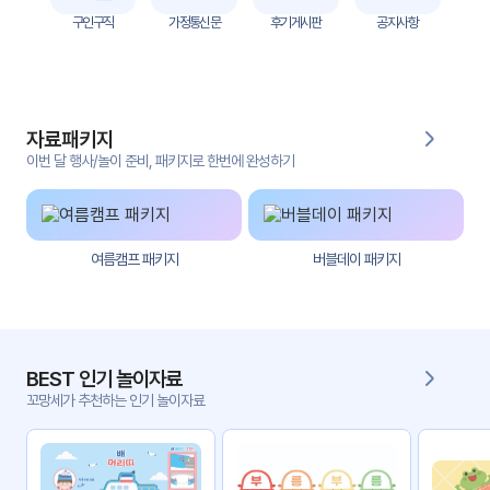
자
구인구직
가정통신문
후기게시판
공지사항
료
전
키오
체
스크
자료패키지
활동
그림
지
이번 달 행사/놀이 준비, 패키지로 한번에 완성하기
환경
PPT
구성
여름캠프 패키지
버블데이 패키지
동영
동요/
상
음원
문서
사진
서식
BEST 인기 놀이자료
꼬망세가 추천하는 인기 놀이자료
크래
놀이패
프트
키지