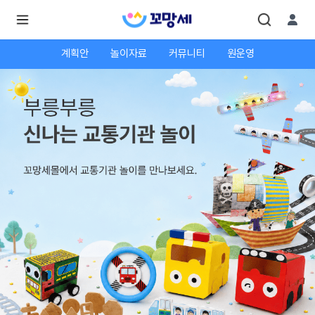
계획안
놀이자료
커뮤니티
원운영
로
로
그
그
인
하
인
시
회
면
원가
더
많
입
은
서
비
스
를
이
용
하
실
수
있
어
요.