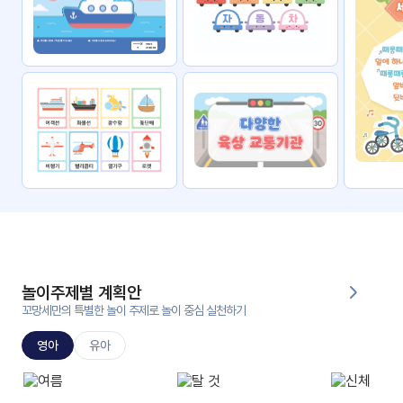
자료
패키
무료
지
꼬망
킨더캔
세 보
버스
드
스마
트프
렌즈
원
운
영
놀이주제별 계획안
가정
꼬망세만의 특별한 놀이 주제로 놀이 중심 실천하기
부모
통신
교육
문
영아
유아
문제
적응
행동
프로