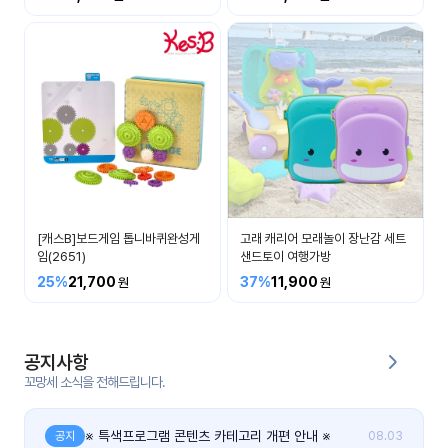
커
뮤
니
티
이벤
공지
트
사항
우리
후기
들의
[캐스B]보드게임 톱니바퀴완성게
고래 캐리어 모래놀이 장난감 세트
게시
이야
임(2651)
샌드토이 여행가방
판
기
25%
21,700
37%
11,900
인스
유튜
타그
브
램
공지사항
꼬망세 소식을 전해드립니다.
블로
그
※ 특색프로그램 콘텐츠 카테고리 개편 안내 ※
공지
08.03