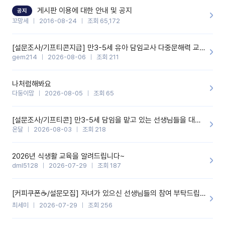
할 것 같습니다. 제 메이트 선생님께도 적극 추천할 예정입니다.좋은
기능을 개발해 주셔서 감사합니다.
게시판 이용에 대한 안내 및 공지
공지
꼬망세
2016-08-24
조회 65,172
[설문조사/기프티콘지급] 만3-5세 유아 담임교사 다중문해력 교육 증진을 위한 설문조사
gem214
2026-08-06
조회 211
나처럼해봐요
다둥이맘
2026-08-05
조회 65
[설문조사/기프티콘] 만3-5세 담임을 맡고 있는 선생님들을 대상으로 설문조사를 합니다!
온달
2026-08-03
조회 218
2026년 식생활 교육을 알려드립니다~
dml5128
2026-07-29
조회 187
[커피쿠폰☕️/설문모집] 자녀가 있으신 선생님들의 참여 부탁드립니다!!
최세미
2026-07-29
조회 256