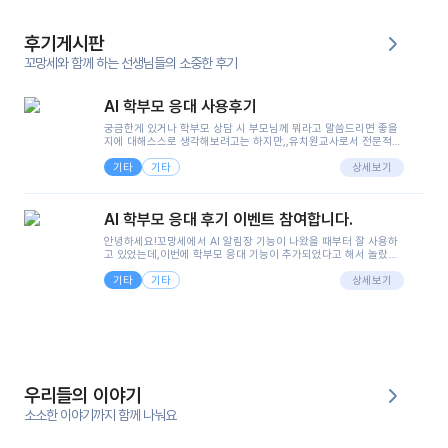
후기게시판
꼬망세와 함께 하는 선생님들의 소중한 후기
AI 학부모 응대 사용후기
궁금한게 있거나 학부모 상담 시 부모님께 뭐라고 말씀드리면 좋을
지에 대해스스로 생각해보려고는 하지만,,유치원교사로서 전문적인
지식은 가지고 있지만 막상 부모님이 이해하시기 쉽게 말로 풀어내
기타
기타
려니 어려울때가...^^(저만 그런거 아니죠 ㅜㅜ)꼬망봇의 장점은 지
상세보기
피티나 제미나이는 몇세이고 여자인지 남자인지 등그래도 좀 기본
정보를 제공하면서 물어봐야할 때가 있어그때마다 정보를 입력하는
것도,또 요즘 부모님들이 ai 활용하는 거를꺼려하시는 분들도 꽤 많
AI 학부모 응대 후기 이벤트 참여합니다.
으셔서 고민이 됐는데ai 학부모 응대를 써볼 수 있어서 좋았어요!앞
으로 쓸 일이 없다면 좋겠지만..ㅎ....(매일 매일이 조용히 지나갔으
안녕하세요!꼬망세에서 AI 알림장 기능이 나왔을 때부터 잘 사용하
면..)그리고 제가 신입 때 이게 있었더라면 ㅜㅜㅜㅜ?응대 팁이 정말
고 있었는데,이번에 학부모 응대 기능이 추가되었다고 해서 놀랐습
좋은거 같아요지금은 그래도 아이들이 잘 이해 되지만초임 때는 정
니다.저는 아직 어린이집 2년차 교사인데, 헤드 교사가 되어 학부모
말 어려워서 항상다른 선생님들께 도움을 요청했었거든요..ㅠ*일지
기타
기타
님 응대에 더 많은 부담을 느끼고 있습니다 ㅠㅠ이번에 제가 원에서
상세보기
쓸 때도 좀 도움이 되는 거 같아요!
겪은 일과 학부모님께 전달드렸던 내용을 함께 보시고,저와 비슷한
입장의 저연차 선생님들께도 작은 도움이 되었으면 좋겠습니다. 이
부분은 제가 꼬망봇에 간단하게 입력한 내용입니다.아이 기저귀 안
에 피처럼 보이는 부분이 있어서 오전 일과 동안 지켜보고,낮잠 이후
에 전화를 드릴 예정이었습니다.이 부분은 제가 입력한 내용에 대해
꼬망봇이 알려준 소통 스크립트입니다.전화로 소통할 예정이었어
서, 대화용을 활용했습니다.늘 전화로 학부모님과 소통할 때는 고민
을 많이 하는데,꼬망봇 덕분에 고민하는 시간을 줄이고 학부모님을
우리들의 이야기
안심시킬 수 있었습니다.이 부분은 꼬망봇이 추가로 알려준 응대 tip
입니다.학부모님께 전화를 드리기 전에, 내용을 숙지하여 좀 더 전문
소소한 이야기까지 함께 나눠요
성 있는 교사가 되어 대화를 나눌 수 있었습니다.꼬망세 AI학부모 응
대 팁을 실제로 사용해 본 후기이며,저는 고연차가 될 때까지도 애용