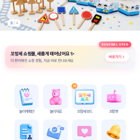
놀
이
계
획
3
/ 4
안
놀이
주제
월간
RENEWAL OPEN
별
계획
✨
꼬망세 쇼핑몰, 새롭게 태어났어요
계획
안
바로가기
안
더 편리해진 쇼핑 경험, 지금 바로 만나보세요
주간
단위
계획
계획
안
안
N
기본
안전
생활
교육
습관
놀이계획안
놀이자료
꼬망세 보드
꼬망봇
놀
이