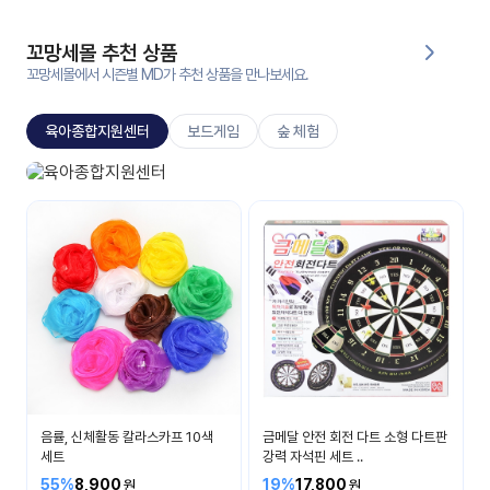
대처
그램
방법
꼬망세몰 추천 상품
꼬망세몰에서 시즌별 MD가 추천 상품을 만나보세요.
평
생
육아종합지원센터
보드게임
숲 체험
교
육
원
육아종합지원센터
온라
부모교육
줌
인 강
강의
의
무료
강의
수강
및
후기
세미
나
강의
음률, 신체활동 칼라스카프 10색
금메달 안전 회전 다트 소형 다트판
자료
세트
강력 자석핀 세트 ..
실
55%
8,900
19%
17,800