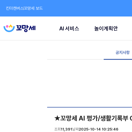
킨더캔버스
꼬망세 보드
AI 서비스
놀이계획안
공지사항
★꼬망세 AI 평가/생활기록부 
조회
11,391
날짜
2025-10-14 10:25:46