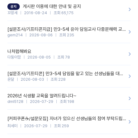
할 것 같습니다. 제 메이트 선생님께도 적극 추천할 예정입니다.좋은
기능을 개발해 주셔서 감사합니다.
게시판 이용에 대한 안내 및 공지
공지
꼬망세
2016-08-24
조회 65,175
[설문조사/기프티콘지급] 만3-5세 유아 담임교사 다중문해력 교육 증진을 위한 설문조사
gem214
2026-08-06
조회 235
나처럼해봐요
다둥이맘
2026-08-05
조회 78
[설문조사/기프티콘] 만3-5세 담임을 맡고 있는 선생님들을 대상으로 설문조사를 합니다!
온달
2026-08-03
조회 228
2026년 식생활 교육을 알려드립니다~
dml5128
2026-07-29
조회 198
[커피쿠폰☕️/설문모집] 자녀가 있으신 선생님들의 참여 부탁드립니다!!
최세미
2026-07-29
조회 259