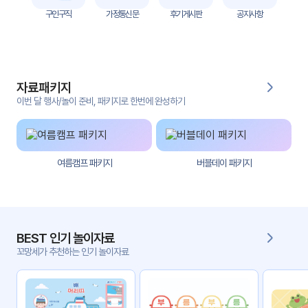
자
구인구직
가정통신문
후기게시판
공지사항
료
전
키오
체
스크
자료패키지
활동
그림
지
이번 달 행사/놀이 준비, 패키지로 한번에 완성하기
환경
PPT
구성
여름캠프 패키지
버블데이 패키지
동영
동요/
상
음원
문서
사진
서식
BEST 인기 놀이자료
꼬망세가 추천하는 인기 놀이자료
크래
놀이패
프트
키지