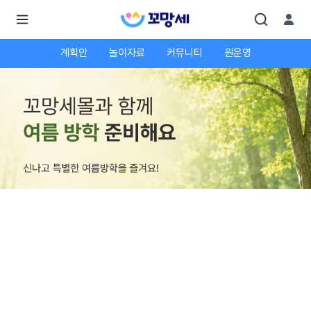
계획안
놀이자료
커뮤니티
원운영
로
로
그
그
인
하
인
시
회
면
원가
더
많
입
은
서
비
스
를
이
용
하
실
수
있
어
요.