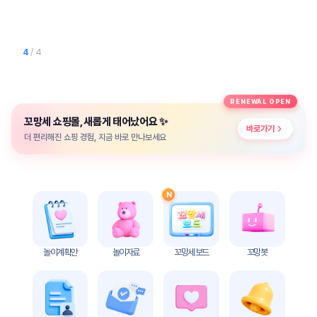
놀
이
계
획
1
/ 4
안
놀이
주제
월간
RENEWAL OPEN
별
계획
✨
꼬망세 쇼핑몰, 새롭게 태어났어요
계획
안
바로가기
안
더 편리해진 쇼핑 경험, 지금 바로 만나보세요
주간
단위
계획
계획
안
안
N
기본
안전
생활
교육
습관
놀이계획안
놀이자료
꼬망세 보드
꼬망봇
놀
이