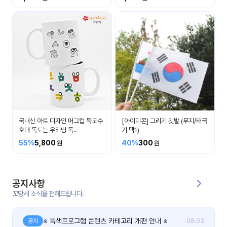
커
뮤
니
티
이벤
공지
트
사항
우리
후기
들의
국내산 아트 디자인 머그컵 독도수
[아이디몬] 그리기 깃발 (무지/태극
게시
이야
호대 독도는 우리땅 독..
기 택1)
판
기
55%
5,800
40%
300
인스
유튜
타그
브
램
공지사항
꼬망세 소식을 전해드립니다.
블로
그
※ 특색프로그램 콘텐츠 카테고리 개편 안내 ※
공지
08.03