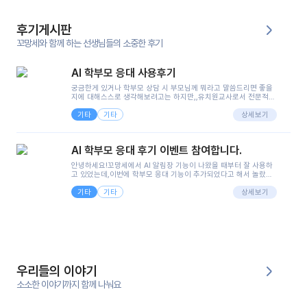
후기게시판
꼬망세와 함께 하는 선생님들의 소중한 후기
AI 학부모 응대 사용후기
궁금한게 있거나 학부모 상담 시 부모님께 뭐라고 말씀드리면 좋을
지에 대해스스로 생각해보려고는 하지만,,유치원교사로서 전문적인
지식은 가지고 있지만 막상 부모님이 이해하시기 쉽게 말로 풀어내
기타
기타
려니 어려울때가...^^(저만 그런거 아니죠 ㅜㅜ)꼬망봇의 장점은 지
상세보기
피티나 제미나이는 몇세이고 여자인지 남자인지 등그래도 좀 기본
정보를 제공하면서 물어봐야할 때가 있어그때마다 정보를 입력하는
것도,또 요즘 부모님들이 ai 활용하는 거를꺼려하시는 분들도 꽤 많
AI 학부모 응대 후기 이벤트 참여합니다.
으셔서 고민이 됐는데ai 학부모 응대를 써볼 수 있어서 좋았어요!앞
으로 쓸 일이 없다면 좋겠지만..ㅎ....(매일 매일이 조용히 지나갔으
안녕하세요!꼬망세에서 AI 알림장 기능이 나왔을 때부터 잘 사용하
면..)그리고 제가 신입 때 이게 있었더라면 ㅜㅜㅜㅜ?응대 팁이 정말
고 있었는데,이번에 학부모 응대 기능이 추가되었다고 해서 놀랐습
좋은거 같아요지금은 그래도 아이들이 잘 이해 되지만초임 때는 정
니다.저는 아직 어린이집 2년차 교사인데, 헤드 교사가 되어 학부모
말 어려워서 항상다른 선생님들께 도움을 요청했었거든요..ㅠ*일지
기타
기타
님 응대에 더 많은 부담을 느끼고 있습니다 ㅠㅠ이번에 제가 원에서
상세보기
쓸 때도 좀 도움이 되는 거 같아요!
겪은 일과 학부모님께 전달드렸던 내용을 함께 보시고,저와 비슷한
입장의 저연차 선생님들께도 작은 도움이 되었으면 좋겠습니다. 이
부분은 제가 꼬망봇에 간단하게 입력한 내용입니다.아이 기저귀 안
에 피처럼 보이는 부분이 있어서 오전 일과 동안 지켜보고,낮잠 이후
에 전화를 드릴 예정이었습니다.이 부분은 제가 입력한 내용에 대해
꼬망봇이 알려준 소통 스크립트입니다.전화로 소통할 예정이었어
서, 대화용을 활용했습니다.늘 전화로 학부모님과 소통할 때는 고민
을 많이 하는데,꼬망봇 덕분에 고민하는 시간을 줄이고 학부모님을
우리들의 이야기
안심시킬 수 있었습니다.이 부분은 꼬망봇이 추가로 알려준 응대 tip
입니다.학부모님께 전화를 드리기 전에, 내용을 숙지하여 좀 더 전문
소소한 이야기까지 함께 나눠요
성 있는 교사가 되어 대화를 나눌 수 있었습니다.꼬망세 AI학부모 응
대 팁을 실제로 사용해 본 후기이며,저는 고연차가 될 때까지도 애용