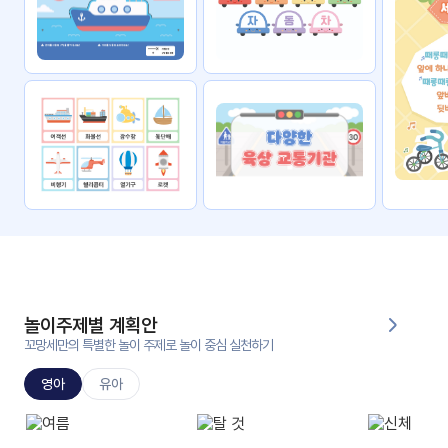
자료
패키
무료
지
꼬망
킨더캔
세 보
버스
드
스마
트프
렌즈
원
운
영
놀이주제별 계획안
가정
꼬망세만의 특별한 놀이 주제로 놀이 중심 실천하기
부모
통신
교육
문
영아
유아
문제
적응
행동
프로