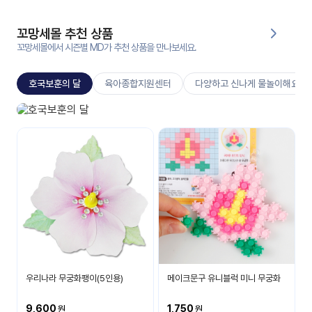
대처
그램
방법
꼬망세몰 추천 상품
꼬망세몰에서 시즌별 MD가 추천 상품을 만나보세요.
평
생
호국보훈의 달
육아종합지원센터
다양하고 신나게 물놀이해요
교
육
원
호국보훈의 달
온라
나라 사랑을 배워요
줌
인 강
강의
의
무료
강의
수강
및
후기
세미
나
강의
우리나라 무궁화팽이(5인용)
메이크문구 유니블럭 미니 무궁화
자료
실
9,600
1,750