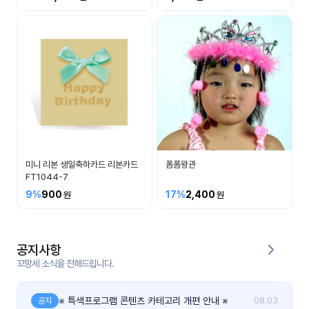
커
뮤
니
티
이벤
공지
트
사항
우리
후기
들의
미니 리본 생일축하카드 리본카드
폼폼왕관
게시
이야
FT1044-7
판
기
9%
900
17%
2,400
인스
유튜
타그
브
램
공지사항
꼬망세 소식을 전해드립니다.
블로
그
※ 특색프로그램 콘텐츠 카테고리 개편 안내 ※
공지
08.03