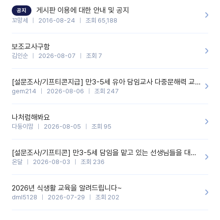
할 것 같습니다. 제 메이트 선생님께도 적극 추천할 예정입니다.좋은
기능을 개발해 주셔서 감사합니다.
게시판 이용에 대한 안내 및 공지
공지
꼬망세
2016-08-24
조회 65,188
보조교사구함
김인순
2026-08-07
조회 7
[설문조사/기프티콘지급] 만3-5세 유아 담임교사 다중문해력 교육 증진을 위한 설문조사
gem214
2026-08-06
조회 247
나처럼해봐요
다둥이맘
2026-08-05
조회 95
[설문조사/기프티콘] 만3-5세 담임을 맡고 있는 선생님들을 대상으로 설문조사를 합니다!
온달
2026-08-03
조회 236
2026년 식생활 교육을 알려드립니다~
dml5128
2026-07-29
조회 202