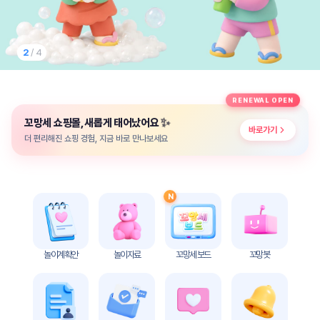
놀
이
계
획
2
/ 4
안
놀이
주제
월간
RENEWAL OPEN
별
계획
✨
꼬망세 쇼핑몰, 새롭게 태어났어요
계획
안
바로가기
안
더 편리해진 쇼핑 경험, 지금 바로 만나보세요
주간
단위
계획
계획
안
안
N
기본
안전
생활
교육
습관
놀이계획안
놀이자료
꼬망세 보드
꼬망봇
놀
이