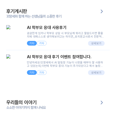
후기게시판
꼬망세와 함께 하는 선생님들의 소중한 후기
AI 학부모 응대 사용후기
궁금한게 있거나 학부모 상담 시 부모님께 뭐라고 말씀드리면 좋을
지에 대해스스로 생각해보려고는 하지만,,유치원교사로서 전문적인
지식은 가지고 있지만 막상 부모님이 이해하시기 쉽게 말로 풀어내
기타
기타
려니 어려울때가...^^(저만 그런거 아니죠 ㅜㅜ)꼬망봇의 장점은 지
상세보기
피티나 제미나이는 몇세이고 여자인지 남자인지 등그래도 좀 기본
정보를 제공하면서 물어봐야할 때가 있어그때마다 정보를 입력하는
것도,또 요즘 부모님들이 ai 활용하는 거를꺼려하시는 분들도 꽤 많
AI 학부모 응대 후기 이벤트 참여합니다.
으셔서 고민이 됐는데ai 학부모 응대를 써볼 수 있어서 좋았어요!앞
으로 쓸 일이 없다면 좋겠지만..ㅎ....(매일 매일이 조용히 지나갔으
안녕하세요!꼬망세에서 AI 알림장 기능이 나왔을 때부터 잘 사용하
면..)그리고 제가 신입 때 이게 있었더라면 ㅜㅜㅜㅜ?응대 팁이 정말
고 있었는데,이번에 학부모 응대 기능이 추가되었다고 해서 놀랐습
좋은거 같아요지금은 그래도 아이들이 잘 이해 되지만초임 때는 정
니다.저는 아직 어린이집 2년차 교사인데, 헤드 교사가 되어 학부모
말 어려워서 항상다른 선생님들께 도움을 요청했었거든요..ㅠ*일지
기타
기타
님 응대에 더 많은 부담을 느끼고 있습니다 ㅠㅠ이번에 제가 원에서
상세보기
쓸 때도 좀 도움이 되는 거 같아요!
겪은 일과 학부모님께 전달드렸던 내용을 함께 보시고,저와 비슷한
입장의 저연차 선생님들께도 작은 도움이 되었으면 좋겠습니다. 이
부분은 제가 꼬망봇에 간단하게 입력한 내용입니다.아이 기저귀 안
에 피처럼 보이는 부분이 있어서 오전 일과 동안 지켜보고,낮잠 이후
에 전화를 드릴 예정이었습니다.이 부분은 제가 입력한 내용에 대해
꼬망봇이 알려준 소통 스크립트입니다.전화로 소통할 예정이었어
서, 대화용을 활용했습니다.늘 전화로 학부모님과 소통할 때는 고민
을 많이 하는데,꼬망봇 덕분에 고민하는 시간을 줄이고 학부모님을
우리들의 이야기
안심시킬 수 있었습니다.이 부분은 꼬망봇이 추가로 알려준 응대 tip
입니다.학부모님께 전화를 드리기 전에, 내용을 숙지하여 좀 더 전문
소소한 이야기까지 함께 나눠요
성 있는 교사가 되어 대화를 나눌 수 있었습니다.꼬망세 AI학부모 응
대 팁을 실제로 사용해 본 후기이며,저는 고연차가 될 때까지도 애용