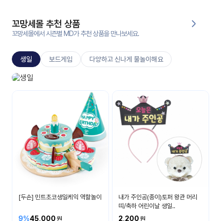
대처
그램
방법
꼬망세몰 추천 상품
꼬망세몰에서 시즌별 MD가 추천 상품을 만나보세요.
평
생
생일
보드게임
다양하고 신나게 물놀이해요
교
육
원
생일놀이
온라
생일 축하해요
줌
인 강
강의
의
무료
강의
수강
및
후기
세미
나
강의
[두손] 민트초코생일케익 역할놀이
내가 주인공(종이)토퍼 왕관 머리
자료
띠/축하 어린이날 생일..
실
9%
45,000
2,200