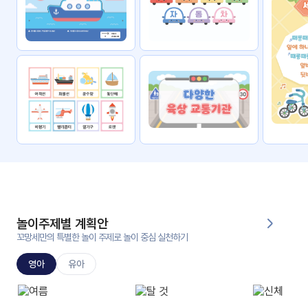
자료
패키
무료
지
꼬망
킨더캔
세 보
버스
드
스마
트프
렌즈
원
운
영
놀이주제별 계획안
가정
꼬망세만의 특별한 놀이 주제로 놀이 중심 실천하기
부모
통신
교육
문
영아
유아
문제
적응
행동
프로