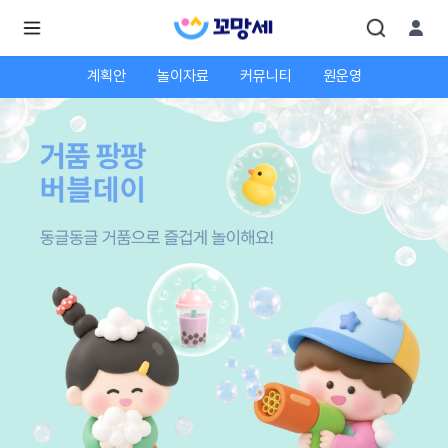
계획안
놀이자료
커뮤니티
원운영
로
로
그
그
인
하
인
시
회
면
원가
더
많
입
은
서
비
스
를
이
용
하
실
수
있
어
요.