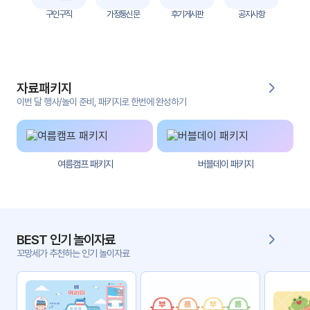
자
구인구직
가정통신문
후기게시판
공지사항
료
전
키오
체
스크
자료패키지
활동
그림
지
이번 달 행사/놀이 준비, 패키지로 한번에 완성하기
환경
PPT
구성
여름캠프 패키지
버블데이 패키지
동영
동요/
상
음원
문서
사진
서식
BEST 인기 놀이자료
꼬망세가 추천하는 인기 놀이자료
크래
놀이패
프트
키지