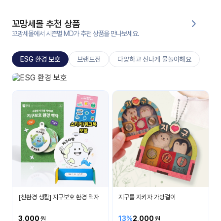
대처
그램
방법
꼬망세몰 추천 상품
꼬망세몰에서 시즌별 MD가 추천 상품을 만나보세요.
평
생
ESG 환경 보호
브랜드전
다양하고 신나게 물놀이해요
교
육
원
ESG 환경 보호
온라
소중한 환경을 보호해요
줌
인 강
강의
의
무료
강의
수강
및
후기
세미
나
강의
[친환경 생활] 지구보호 환경 액자
지구를 지키자 가방걸이
자료
실
3,000
13%
2,000