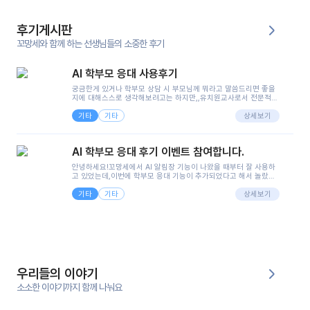
후기게시판
꼬망세와 함께 하는 선생님들의 소중한 후기
AI 학부모 응대 사용후기
궁금한게 있거나 학부모 상담 시 부모님께 뭐라고 말씀드리면 좋을
지에 대해스스로 생각해보려고는 하지만,,유치원교사로서 전문적인
지식은 가지고 있지만 막상 부모님이 이해하시기 쉽게 말로 풀어내
기타
기타
려니 어려울때가...^^(저만 그런거 아니죠 ㅜㅜ)꼬망봇의 장점은 지
상세보기
피티나 제미나이는 몇세이고 여자인지 남자인지 등그래도 좀 기본
정보를 제공하면서 물어봐야할 때가 있어그때마다 정보를 입력하는
것도,또 요즘 부모님들이 ai 활용하는 거를꺼려하시는 분들도 꽤 많
AI 학부모 응대 후기 이벤트 참여합니다.
으셔서 고민이 됐는데ai 학부모 응대를 써볼 수 있어서 좋았어요!앞
으로 쓸 일이 없다면 좋겠지만..ㅎ....(매일 매일이 조용히 지나갔으
안녕하세요!꼬망세에서 AI 알림장 기능이 나왔을 때부터 잘 사용하
면..)그리고 제가 신입 때 이게 있었더라면 ㅜㅜㅜㅜ?응대 팁이 정말
고 있었는데,이번에 학부모 응대 기능이 추가되었다고 해서 놀랐습
좋은거 같아요지금은 그래도 아이들이 잘 이해 되지만초임 때는 정
니다.저는 아직 어린이집 2년차 교사인데, 헤드 교사가 되어 학부모
말 어려워서 항상다른 선생님들께 도움을 요청했었거든요..ㅠ*일지
기타
기타
님 응대에 더 많은 부담을 느끼고 있습니다 ㅠㅠ이번에 제가 원에서
상세보기
쓸 때도 좀 도움이 되는 거 같아요!
겪은 일과 학부모님께 전달드렸던 내용을 함께 보시고,저와 비슷한
입장의 저연차 선생님들께도 작은 도움이 되었으면 좋겠습니다. 이
부분은 제가 꼬망봇에 간단하게 입력한 내용입니다.아이 기저귀 안
에 피처럼 보이는 부분이 있어서 오전 일과 동안 지켜보고,낮잠 이후
에 전화를 드릴 예정이었습니다.이 부분은 제가 입력한 내용에 대해
꼬망봇이 알려준 소통 스크립트입니다.전화로 소통할 예정이었어
서, 대화용을 활용했습니다.늘 전화로 학부모님과 소통할 때는 고민
을 많이 하는데,꼬망봇 덕분에 고민하는 시간을 줄이고 학부모님을
우리들의 이야기
안심시킬 수 있었습니다.이 부분은 꼬망봇이 추가로 알려준 응대 tip
입니다.학부모님께 전화를 드리기 전에, 내용을 숙지하여 좀 더 전문
소소한 이야기까지 함께 나눠요
성 있는 교사가 되어 대화를 나눌 수 있었습니다.꼬망세 AI학부모 응
대 팁을 실제로 사용해 본 후기이며,저는 고연차가 될 때까지도 애용