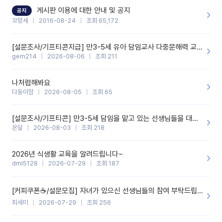
할 것 같습니다. 제 메이트 선생님께도 적극 추천할 예정입니다.좋은
기능을 개발해 주셔서 감사합니다.
게시판 이용에 대한 안내 및 공지
공지
꼬망세
2016-08-24
조회 65,172
[설문조사/기프티콘지급] 만3-5세 유아 담임교사 다중문해력 교육 증진을 위한 설문조사
gem214
2026-08-06
조회 211
나처럼해봐요
다둥이맘
2026-08-05
조회 65
[설문조사/기프티콘] 만3-5세 담임을 맡고 있는 선생님들을 대상으로 설문조사를 합니다!
온달
2026-08-03
조회 218
2026년 식생활 교육을 알려드립니다~
dml5128
2026-07-29
조회 187
[커피쿠폰☕️/설문모집] 자녀가 있으신 선생님들의 참여 부탁드립니다!!
최세미
2026-07-29
조회 256