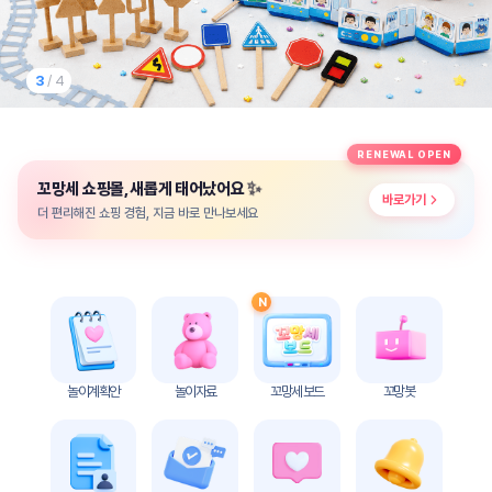
놀
이
계
획
3
/ 4
안
놀이
주제
월간
RENEWAL OPEN
별
계획
✨
꼬망세 쇼핑몰, 새롭게 태어났어요
계획
안
바로가기
안
더 편리해진 쇼핑 경험, 지금 바로 만나보세요
주간
단위
계획
계획
안
안
N
기본
안전
생활
교육
습관
놀이계획안
놀이자료
꼬망세 보드
꼬망봇
놀
이