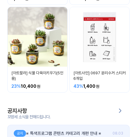
커
뮤
니
티
이벤
공지
트
사항
우리
후기
들의
[아트랄라] 식물 다육이키우기(5인
[아트사인] 0697 분리수거 스티커
게시
이야
용)
6개입
판
기
23%
10,400
43%
1,400
인스
유튜
타그
브
램
공지사항
꼬망세 소식을 전해드립니다.
블로
그
※ 특색프로그램 콘텐츠 카테고리 개편 안내 ※
공지
08.03