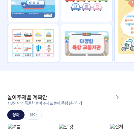
자료
패키
무료
지
꼬망
킨더캔
세 보
버스
드
스마
트프
렌즈
원
운
영
놀이주제별 계획안
가정
꼬망세만의 특별한 놀이 주제로 놀이 중심 실천하기
부모
통신
교육
문
영아
유아
문제
적응
행동
프로