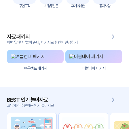
자
구인구직
가정통신문
후기게시판
공지사항
료
전
키오
체
스크
자료패키지
활동
그림
지
이번 달 행사/놀이 준비, 패키지로 한번에 완성하기
환경
PPT
구성
여름캠프 패키지
버블데이 패키지
동영
동요/
상
음원
문서
사진
서식
BEST 인기 놀이자료
꼬망세가 추천하는 인기 놀이자료
크래
놀이패
프트
키지