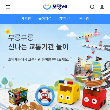
계획안
놀이자료
커뮤니티
원운영
로
로
그
그
인
하
인
시
회
면
원가
더
많
입
은
서
비
스
를
이
용
하
실
수
있
어
요.