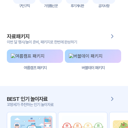
자
구인구직
가정통신문
후기게시판
공지사항
료
전
키오
체
스크
자료패키지
활동
그림
지
이번 달 행사/놀이 준비, 패키지로 한번에 완성하기
환경
PPT
구성
여름캠프 패키지
버블데이 패키지
동영
동요/
상
음원
문서
사진
서식
BEST 인기 놀이자료
꼬망세가 추천하는 인기 놀이자료
크래
놀이패
프트
키지