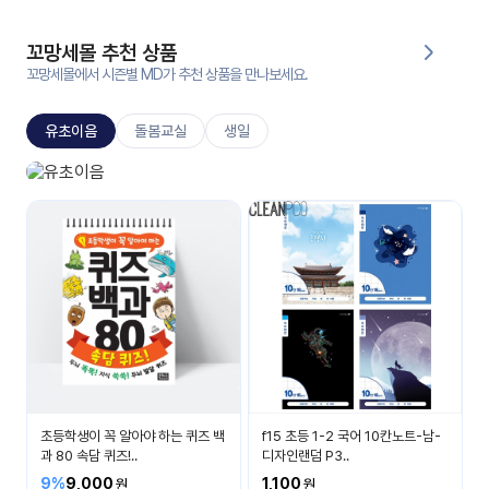
대처
그램
방법
꼬망세몰 추천 상품
꼬망세몰에서 시즌별 MD가 추천 상품을 만나보세요.
평
생
유초이음
돌봄교실
생일
교
육
원
유초이음
온라
나는 이제 초등학생이에요
줌
인 강
강의
의
무료
강의
수강
및
후기
세미
나
강의
초등학생이 꼭 알아야 하는 퀴즈 백
f15 초등 1-2 국어 10칸노트-남-
자료
과 80 속담 퀴즈!..
디자인랜덤 P3..
실
9%
9,000
1,100