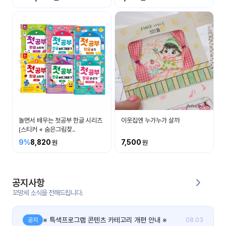
커
뮤
니
티
이벤
공지
트
사항
우리
후기
들의
놀면서 배우는 첫공부 한글 시리즈
이웃집엔 누가누가 살까
게시
이야
(스티커 + 숨은그림찾..
판
기
9%
8,820
7,500
인스
유튜
타그
브
램
공지사항
꼬망세 소식을 전해드립니다.
블로
그
※ 특색프로그램 콘텐츠 카테고리 개편 안내 ※
공지
08.03