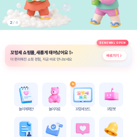
놀
이
계
획
2
/ 4
안
놀이
주제
월간
RENEWAL OPEN
별
계획
✨
꼬망세 쇼핑몰, 새롭게 태어났어요
계획
안
바로가기
안
더 편리해진 쇼핑 경험, 지금 바로 만나보세요
주간
단위
계획
계획
안
안
N
기본
안전
생활
교육
습관
놀이계획안
놀이자료
꼬망세 보드
꼬망봇
놀
이