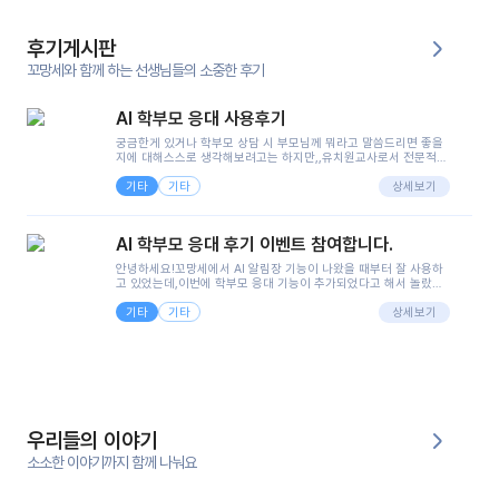
후기게시판
꼬망세와 함께 하는 선생님들의 소중한 후기
AI 학부모 응대 사용후기
궁금한게 있거나 학부모 상담 시 부모님께 뭐라고 말씀드리면 좋을
지에 대해스스로 생각해보려고는 하지만,,유치원교사로서 전문적인
지식은 가지고 있지만 막상 부모님이 이해하시기 쉽게 말로 풀어내
기타
기타
려니 어려울때가...^^(저만 그런거 아니죠 ㅜㅜ)꼬망봇의 장점은 지
상세보기
피티나 제미나이는 몇세이고 여자인지 남자인지 등그래도 좀 기본
정보를 제공하면서 물어봐야할 때가 있어그때마다 정보를 입력하는
것도,또 요즘 부모님들이 ai 활용하는 거를꺼려하시는 분들도 꽤 많
AI 학부모 응대 후기 이벤트 참여합니다.
으셔서 고민이 됐는데ai 학부모 응대를 써볼 수 있어서 좋았어요!앞
으로 쓸 일이 없다면 좋겠지만..ㅎ....(매일 매일이 조용히 지나갔으
안녕하세요!꼬망세에서 AI 알림장 기능이 나왔을 때부터 잘 사용하
면..)그리고 제가 신입 때 이게 있었더라면 ㅜㅜㅜㅜ?응대 팁이 정말
고 있었는데,이번에 학부모 응대 기능이 추가되었다고 해서 놀랐습
좋은거 같아요지금은 그래도 아이들이 잘 이해 되지만초임 때는 정
니다.저는 아직 어린이집 2년차 교사인데, 헤드 교사가 되어 학부모
말 어려워서 항상다른 선생님들께 도움을 요청했었거든요..ㅠ*일지
기타
기타
님 응대에 더 많은 부담을 느끼고 있습니다 ㅠㅠ이번에 제가 원에서
상세보기
쓸 때도 좀 도움이 되는 거 같아요!
겪은 일과 학부모님께 전달드렸던 내용을 함께 보시고,저와 비슷한
입장의 저연차 선생님들께도 작은 도움이 되었으면 좋겠습니다. 이
부분은 제가 꼬망봇에 간단하게 입력한 내용입니다.아이 기저귀 안
에 피처럼 보이는 부분이 있어서 오전 일과 동안 지켜보고,낮잠 이후
에 전화를 드릴 예정이었습니다.이 부분은 제가 입력한 내용에 대해
꼬망봇이 알려준 소통 스크립트입니다.전화로 소통할 예정이었어
서, 대화용을 활용했습니다.늘 전화로 학부모님과 소통할 때는 고민
을 많이 하는데,꼬망봇 덕분에 고민하는 시간을 줄이고 학부모님을
우리들의 이야기
안심시킬 수 있었습니다.이 부분은 꼬망봇이 추가로 알려준 응대 tip
입니다.학부모님께 전화를 드리기 전에, 내용을 숙지하여 좀 더 전문
소소한 이야기까지 함께 나눠요
성 있는 교사가 되어 대화를 나눌 수 있었습니다.꼬망세 AI학부모 응
대 팁을 실제로 사용해 본 후기이며,저는 고연차가 될 때까지도 애용