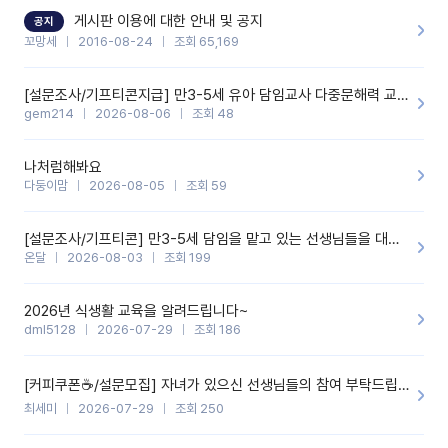
할 것 같습니다. 제 메이트 선생님께도 적극 추천할 예정입니다.좋은
기능을 개발해 주셔서 감사합니다.
게시판 이용에 대한 안내 및 공지
공지
꼬망세
2016-08-24
조회 65,169
[설문조사/기프티콘지급] 만3-5세 유아 담임교사 다중문해력 교육 증진을 위한 설문조사
gem214
2026-08-06
조회 48
나처럼해봐요
다둥이맘
2026-08-05
조회 59
[설문조사/기프티콘] 만3-5세 담임을 맡고 있는 선생님들을 대상으로 설문조사를 합니다!
온달
2026-08-03
조회 199
2026년 식생활 교육을 알려드립니다~
dml5128
2026-07-29
조회 186
[커피쿠폰☕️/설문모집] 자녀가 있으신 선생님들의 참여 부탁드립니다!!
최세미
2026-07-29
조회 250