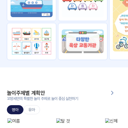
자료
패키
무료
지
꼬망
킨더캔
세 보
버스
드
스마
트프
렌즈
원
운
영
놀이주제별 계획안
가정
꼬망세만의 특별한 놀이 주제로 놀이 중심 실천하기
부모
통신
교육
문
영아
유아
문제
적응
행동
프로