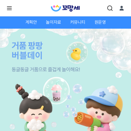
계획안
놀이자료
커뮤니티
원운영
로
로
그
그
인
하
인
시
회
면
원가
더
많
입
은
서
비
스
를
이
용
하
실
수
있
어
요.