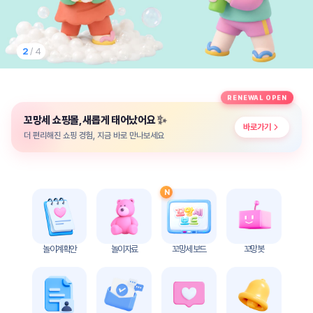
놀
이
계
획
3
/ 4
안
놀이
주제
월간
RENEWAL OPEN
별
계획
✨
꼬망세 쇼핑몰, 새롭게 태어났어요
계획
안
바로가기
안
더 편리해진 쇼핑 경험, 지금 바로 만나보세요
주간
단위
계획
계획
안
안
N
기본
안전
생활
교육
습관
놀이계획안
놀이자료
꼬망세 보드
꼬망봇
놀
이