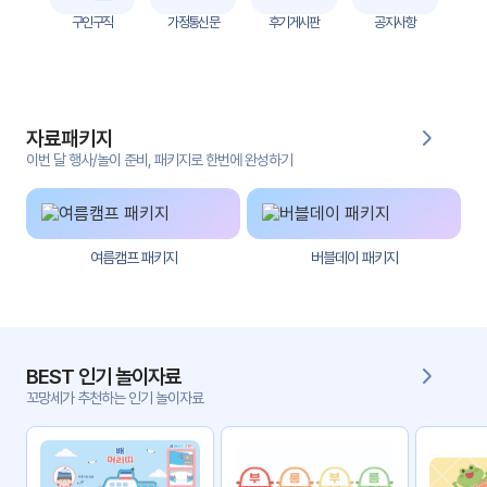
자
구인구직
가정통신문
후기게시판
공지사항
료
전
키오
체
스크
자료패키지
활동
그림
지
이번 달 행사/놀이 준비, 패키지로 한번에 완성하기
환경
PPT
구성
여름캠프 패키지
버블데이 패키지
동영
동요/
상
음원
문서
사진
서식
BEST 인기 놀이자료
꼬망세가 추천하는 인기 놀이자료
크래
놀이패
프트
키지