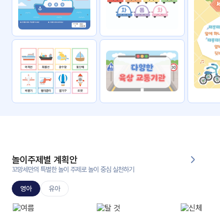
자료
패키
무료
지
꼬망
킨더캔
세 보
버스
드
스마
트프
렌즈
원
운
영
놀이주제별 계획안
가정
꼬망세만의 특별한 놀이 주제로 놀이 중심 실천하기
부모
통신
교육
문
영아
유아
문제
적응
행동
프로