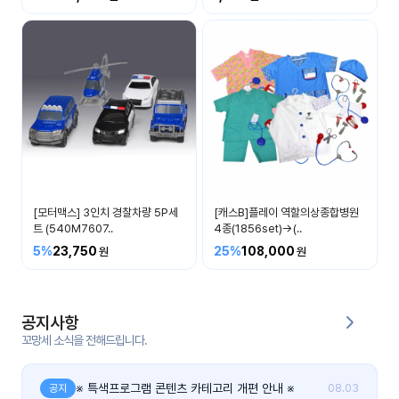
커
뮤
니
티
이벤
공지
트
사항
우리
후기
들의
[모터맥스] 3인치 경찰차량 5P세
[캐스B]플레이 역할의상종합병원
게시
이야
트 (540M7607..
4종(1856set)→(..
판
기
5%
23,750
25%
108,000
인스
유튜
타그
브
램
공지사항
꼬망세 소식을 전해드립니다.
블로
그
※ 특색프로그램 콘텐츠 카테고리 개편 안내 ※
공지
08.03