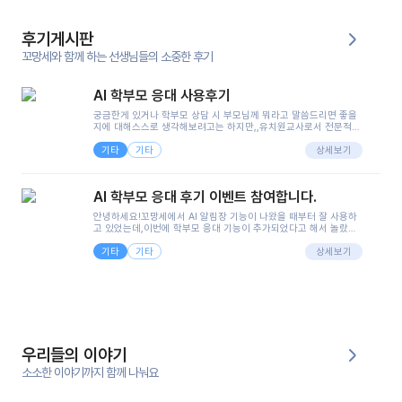
후기게시판
꼬망세와 함께 하는 선생님들의 소중한 후기
AI 학부모 응대 사용후기
궁금한게 있거나 학부모 상담 시 부모님께 뭐라고 말씀드리면 좋을
지에 대해스스로 생각해보려고는 하지만,,유치원교사로서 전문적인
지식은 가지고 있지만 막상 부모님이 이해하시기 쉽게 말로 풀어내
기타
기타
려니 어려울때가...^^(저만 그런거 아니죠 ㅜㅜ)꼬망봇의 장점은 지
상세보기
피티나 제미나이는 몇세이고 여자인지 남자인지 등그래도 좀 기본
정보를 제공하면서 물어봐야할 때가 있어그때마다 정보를 입력하는
것도,또 요즘 부모님들이 ai 활용하는 거를꺼려하시는 분들도 꽤 많
AI 학부모 응대 후기 이벤트 참여합니다.
으셔서 고민이 됐는데ai 학부모 응대를 써볼 수 있어서 좋았어요!앞
으로 쓸 일이 없다면 좋겠지만..ㅎ....(매일 매일이 조용히 지나갔으
안녕하세요!꼬망세에서 AI 알림장 기능이 나왔을 때부터 잘 사용하
면..)그리고 제가 신입 때 이게 있었더라면 ㅜㅜㅜㅜ?응대 팁이 정말
고 있었는데,이번에 학부모 응대 기능이 추가되었다고 해서 놀랐습
좋은거 같아요지금은 그래도 아이들이 잘 이해 되지만초임 때는 정
니다.저는 아직 어린이집 2년차 교사인데, 헤드 교사가 되어 학부모
말 어려워서 항상다른 선생님들께 도움을 요청했었거든요..ㅠ*일지
기타
기타
님 응대에 더 많은 부담을 느끼고 있습니다 ㅠㅠ이번에 제가 원에서
상세보기
쓸 때도 좀 도움이 되는 거 같아요!
겪은 일과 학부모님께 전달드렸던 내용을 함께 보시고,저와 비슷한
입장의 저연차 선생님들께도 작은 도움이 되었으면 좋겠습니다. 이
부분은 제가 꼬망봇에 간단하게 입력한 내용입니다.아이 기저귀 안
에 피처럼 보이는 부분이 있어서 오전 일과 동안 지켜보고,낮잠 이후
에 전화를 드릴 예정이었습니다.이 부분은 제가 입력한 내용에 대해
꼬망봇이 알려준 소통 스크립트입니다.전화로 소통할 예정이었어
서, 대화용을 활용했습니다.늘 전화로 학부모님과 소통할 때는 고민
을 많이 하는데,꼬망봇 덕분에 고민하는 시간을 줄이고 학부모님을
우리들의 이야기
안심시킬 수 있었습니다.이 부분은 꼬망봇이 추가로 알려준 응대 tip
입니다.학부모님께 전화를 드리기 전에, 내용을 숙지하여 좀 더 전문
소소한 이야기까지 함께 나눠요
성 있는 교사가 되어 대화를 나눌 수 있었습니다.꼬망세 AI학부모 응
대 팁을 실제로 사용해 본 후기이며,저는 고연차가 될 때까지도 애용