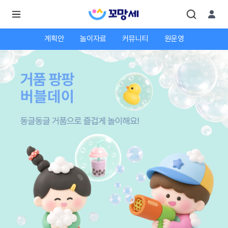
계획안
놀이자료
커뮤니티
원운영
로
로
그
그
인
하
인
시
회
면
원가
더
많
입
은
서
비
스
를
이
용
하
실
수
있
어
요.