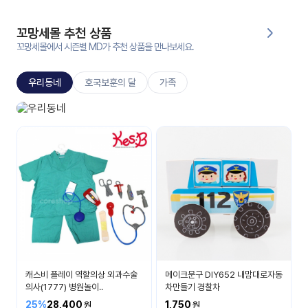
대처
그램
방법
꼬망세몰 추천 상품
꼬망세몰에서 시즌별 MD가 추천 상품을 만나보세요.
평
생
우리동네
호국보훈의 달
가족
교
육
원
우리 동네 놀이
온라
무엇이 있을까요?
줌
인 강
강의
의
무료
강의
수강
및
후기
세미
나
강의
캐스비 플레이 역할의상 외과수술
메이크문구 DIY652 내맘대로자동
자료
의사(1777) 병원놀이..
차만들기 경찰차
실
25%
28,400
1,750