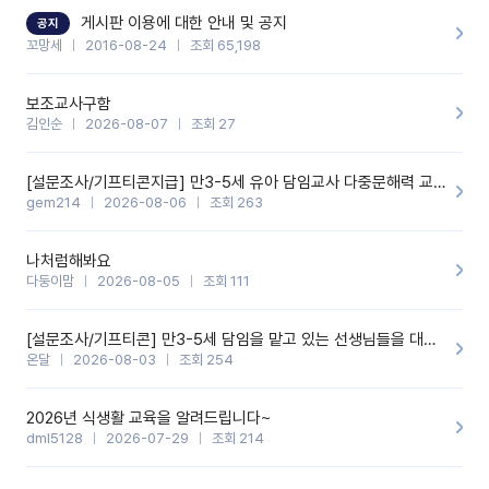
할 것 같습니다. 제 메이트 선생님께도 적극 추천할 예정입니다.좋은
기능을 개발해 주셔서 감사합니다.
게시판 이용에 대한 안내 및 공지
공지
꼬망세
2016-08-24
조회 65,198
보조교사구함
김인순
2026-08-07
조회 27
[설문조사/기프티콘지급] 만3-5세 유아 담임교사 다중문해력 교육 증진을 위한 설문조사
gem214
2026-08-06
조회 263
나처럼해봐요
다둥이맘
2026-08-05
조회 111
[설문조사/기프티콘] 만3-5세 담임을 맡고 있는 선생님들을 대상으로 설문조사를 합니다!
온달
2026-08-03
조회 254
2026년 식생활 교육을 알려드립니다~
dml5128
2026-07-29
조회 214