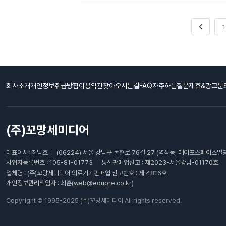
1
회사소개
개인정보취급방침
이용약관
찾아오시는길
FAQ자주하는질문
제휴&광고문
(주)꼬망세미디어
대표이사: 최남호 ㅣ (06224) 서울 강남구 논현로 76길 27 (역삼동, 에이포스페이스빌딩
사업자등록번호 : 105-81-01773 ㅣ 통신판매업신고 : 제2023-서울강남-01170호
업체명 : (주)꼬망세미디어 의료기기판매업 신고번호 : 제 4816호
개인정보관리책임자 : 최훈(
web@edupre.co.kr
)
Copyright © 1995-2025 (주)꼬망세미디어 All rights reserved.