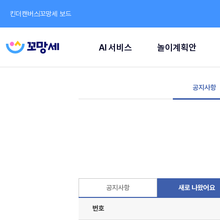
킨더캔버스
꼬망세 보드
AI 서비스
놀이계획안
공지사항
공지사항
새로 나왔어요
번호