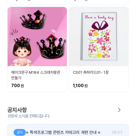
커
뮤
니
티
이벤
공지
트
사항
우리
후기
들의
메이크문구 M184 스크래치왕관
CS01 축하카드01- 1장
게시
이야
만들기
판
기
700
1,100
인스
유튜
타그
브
램
공지사항
꼬망세 소식을 전해드립니다.
블로
그
※ 특색프로그램 콘텐츠 카테고리 개편 안내 ※
공지
08.03