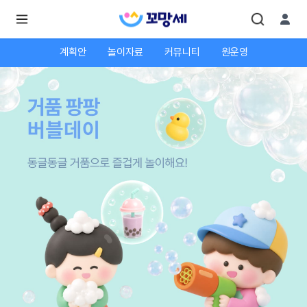
계획안
놀이자료
커뮤니티
원운영
로
로
그
그
인
하
인
시
회
면
원가
더
많
입
은
서
비
스
를
이
용
하
실
수
있
어
요.