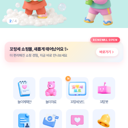
놀
이
계
획
2
/ 4
안
놀이
주제
월간
RENEWAL OPEN
별
계획
✨
꼬망세 쇼핑몰, 새롭게 태어났어요
계획
안
바로가기
안
더 편리해진 쇼핑 경험, 지금 바로 만나보세요
주간
단위
계획
계획
안
안
N
기본
안전
생활
교육
습관
놀이계획안
놀이자료
꼬망세 보드
꼬망봇
놀
이