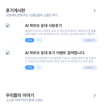
후기게시판
꼬망세와 함께 하는 선생님들의 소중한 후기
AI 학부모 응대 사용후기
궁금한게 있거나 학부모 상담 시 부모님께 뭐라고 말씀드리면 좋을
지에 대해스스로 생각해보려고는 하지만,,유치원교사로서 전문적인
지식은 가지고 있지만 막상 부모님이 이해하시기 쉽게 말로 풀어내
기타
기타
려니 어려울때가...^^(저만 그런거 아니죠 ㅜㅜ)꼬망봇의 장점은 지
상세보기
피티나 제미나이는 몇세이고 여자인지 남자인지 등그래도 좀 기본
정보를 제공하면서 물어봐야할 때가 있어그때마다 정보를 입력하는
것도,또 요즘 부모님들이 ai 활용하는 거를꺼려하시는 분들도 꽤 많
AI 학부모 응대 후기 이벤트 참여합니다.
으셔서 고민이 됐는데ai 학부모 응대를 써볼 수 있어서 좋았어요!앞
으로 쓸 일이 없다면 좋겠지만..ㅎ....(매일 매일이 조용히 지나갔으
안녕하세요!꼬망세에서 AI 알림장 기능이 나왔을 때부터 잘 사용하
면..)그리고 제가 신입 때 이게 있었더라면 ㅜㅜㅜㅜ?응대 팁이 정말
고 있었는데,이번에 학부모 응대 기능이 추가되었다고 해서 놀랐습
좋은거 같아요지금은 그래도 아이들이 잘 이해 되지만초임 때는 정
니다.저는 아직 어린이집 2년차 교사인데, 헤드 교사가 되어 학부모
말 어려워서 항상다른 선생님들께 도움을 요청했었거든요..ㅠ*일지
기타
기타
님 응대에 더 많은 부담을 느끼고 있습니다 ㅠㅠ이번에 제가 원에서
상세보기
쓸 때도 좀 도움이 되는 거 같아요!
겪은 일과 학부모님께 전달드렸던 내용을 함께 보시고,저와 비슷한
입장의 저연차 선생님들께도 작은 도움이 되었으면 좋겠습니다. 이
부분은 제가 꼬망봇에 간단하게 입력한 내용입니다.아이 기저귀 안
에 피처럼 보이는 부분이 있어서 오전 일과 동안 지켜보고,낮잠 이후
에 전화를 드릴 예정이었습니다.이 부분은 제가 입력한 내용에 대해
꼬망봇이 알려준 소통 스크립트입니다.전화로 소통할 예정이었어
서, 대화용을 활용했습니다.늘 전화로 학부모님과 소통할 때는 고민
을 많이 하는데,꼬망봇 덕분에 고민하는 시간을 줄이고 학부모님을
우리들의 이야기
안심시킬 수 있었습니다.이 부분은 꼬망봇이 추가로 알려준 응대 tip
입니다.학부모님께 전화를 드리기 전에, 내용을 숙지하여 좀 더 전문
소소한 이야기까지 함께 나눠요
성 있는 교사가 되어 대화를 나눌 수 있었습니다.꼬망세 AI학부모 응
대 팁을 실제로 사용해 본 후기이며,저는 고연차가 될 때까지도 애용