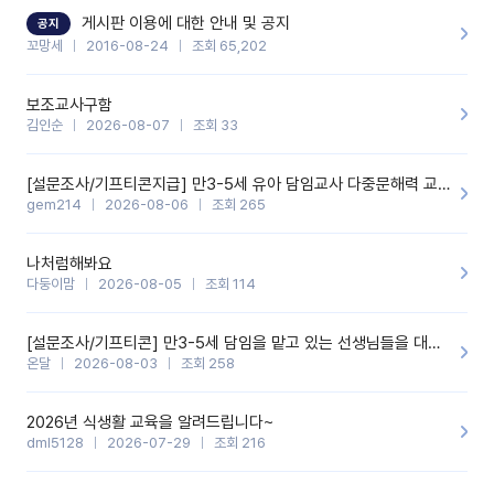
할 것 같습니다. 제 메이트 선생님께도 적극 추천할 예정입니다.좋은
기능을 개발해 주셔서 감사합니다.
게시판 이용에 대한 안내 및 공지
공지
꼬망세
2016-08-24
조회 65,202
보조교사구함
김인순
2026-08-07
조회 33
[설문조사/기프티콘지급] 만3-5세 유아 담임교사 다중문해력 교육 증진을 위한 설문조사
gem214
2026-08-06
조회 265
나처럼해봐요
다둥이맘
2026-08-05
조회 114
[설문조사/기프티콘] 만3-5세 담임을 맡고 있는 선생님들을 대상으로 설문조사를 합니다!
온달
2026-08-03
조회 258
2026년 식생활 교육을 알려드립니다~
dml5128
2026-07-29
조회 216