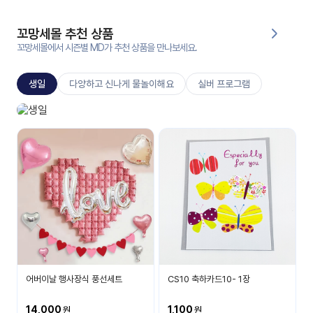
대처
그램
방법
꼬망세몰 추천 상품
꼬망세몰에서 시즌별 MD가 추천 상품을 만나보세요.
평
생
생일
다양하고 신나게 물놀이해요
실버 프로그램
교
육
원
생일놀이
온라
생일 축하해요
줌
인 강
강의
의
무료
강의
수강
및
후기
세미
나
강의
어버이날 행사장식 풍선세트
CS10 축하카드10- 1장
자료
실
14,000
1,100