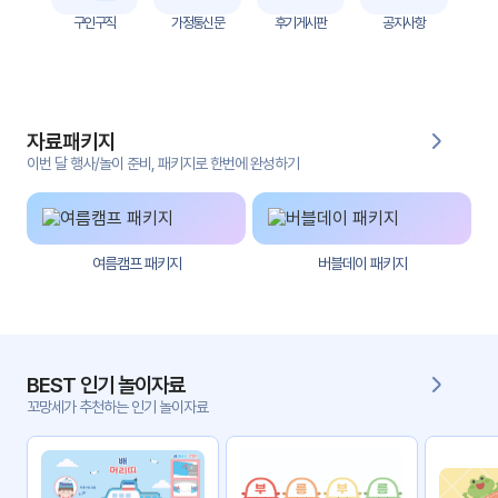
자
구인구직
가정통신문
후기게시판
공지사항
료
전
키오
체
스크
자료패키지
활동
그림
지
이번 달 행사/놀이 준비, 패키지로 한번에 완성하기
환경
PPT
구성
여름캠프 패키지
버블데이 패키지
동영
동요/
상
음원
문서
사진
서식
BEST 인기 놀이자료
꼬망세가 추천하는 인기 놀이자료
크래
놀이패
프트
키지