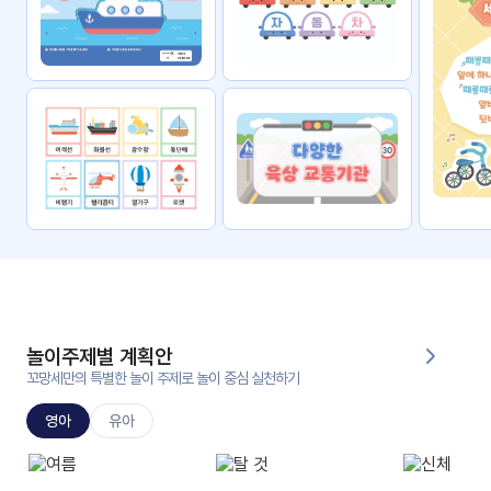
자료
패키
무료
지
꼬망
킨더캔
세 보
버스
드
스마
트프
렌즈
원
운
영
놀이주제별 계획안
가정
꼬망세만의 특별한 놀이 주제로 놀이 중심 실천하기
부모
통신
교육
문
영아
유아
문제
적응
행동
프로