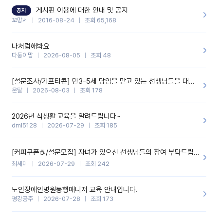
할 것 같습니다. 제 메이트 선생님께도 적극 추천할 예정입니다.좋은
기능을 개발해 주셔서 감사합니다.
게시판 이용에 대한 안내 및 공지
공지
꼬망세
2016-08-24
조회 65,168
나처럼해봐요
다둥이맘
2026-08-05
조회 48
[설문조사/기프티콘] 만3-5세 담임을 맡고 있는 선생님들을 대상으로 설문조사를 합니다!
온달
2026-08-03
조회 178
2026년 식생활 교육을 알려드립니다~
dml5128
2026-07-29
조회 185
[커피쿠폰☕️/설문모집] 자녀가 있으신 선생님들의 참여 부탁드립니다!!
최세미
2026-07-29
조회 242
노인장애인병원동행매니저 교육 안내입니다.
평강공주
2026-07-28
조회 173