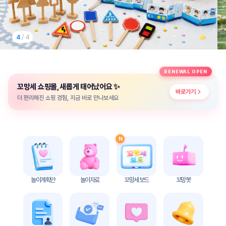
놀
이
계
획
4
/ 4
안
놀이
주제
월간
RENEWAL OPEN
별
계획
✨
꼬망세 쇼핑몰, 새롭게 태어났어요
계획
안
바로가기
안
더 편리해진 쇼핑 경험, 지금 바로 만나보세요
주간
단위
계획
계획
안
안
N
기본
안전
생활
교육
습관
놀이계획안
놀이자료
꼬망세 보드
꼬망봇
놀
이