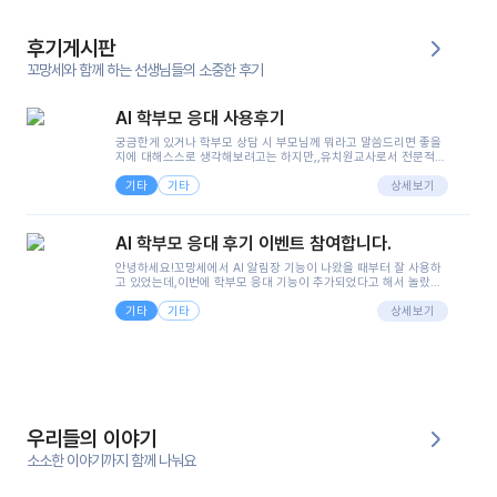
후기게시판
꼬망세와 함께 하는 선생님들의 소중한 후기
AI 학부모 응대 사용후기
궁금한게 있거나 학부모 상담 시 부모님께 뭐라고 말씀드리면 좋을
지에 대해스스로 생각해보려고는 하지만,,유치원교사로서 전문적인
지식은 가지고 있지만 막상 부모님이 이해하시기 쉽게 말로 풀어내
기타
기타
려니 어려울때가...^^(저만 그런거 아니죠 ㅜㅜ)꼬망봇의 장점은 지
상세보기
피티나 제미나이는 몇세이고 여자인지 남자인지 등그래도 좀 기본
정보를 제공하면서 물어봐야할 때가 있어그때마다 정보를 입력하는
것도,또 요즘 부모님들이 ai 활용하는 거를꺼려하시는 분들도 꽤 많
AI 학부모 응대 후기 이벤트 참여합니다.
으셔서 고민이 됐는데ai 학부모 응대를 써볼 수 있어서 좋았어요!앞
으로 쓸 일이 없다면 좋겠지만..ㅎ....(매일 매일이 조용히 지나갔으
안녕하세요!꼬망세에서 AI 알림장 기능이 나왔을 때부터 잘 사용하
면..)그리고 제가 신입 때 이게 있었더라면 ㅜㅜㅜㅜ?응대 팁이 정말
고 있었는데,이번에 학부모 응대 기능이 추가되었다고 해서 놀랐습
좋은거 같아요지금은 그래도 아이들이 잘 이해 되지만초임 때는 정
니다.저는 아직 어린이집 2년차 교사인데, 헤드 교사가 되어 학부모
말 어려워서 항상다른 선생님들께 도움을 요청했었거든요..ㅠ*일지
기타
기타
님 응대에 더 많은 부담을 느끼고 있습니다 ㅠㅠ이번에 제가 원에서
상세보기
쓸 때도 좀 도움이 되는 거 같아요!
겪은 일과 학부모님께 전달드렸던 내용을 함께 보시고,저와 비슷한
입장의 저연차 선생님들께도 작은 도움이 되었으면 좋겠습니다. 이
부분은 제가 꼬망봇에 간단하게 입력한 내용입니다.아이 기저귀 안
에 피처럼 보이는 부분이 있어서 오전 일과 동안 지켜보고,낮잠 이후
에 전화를 드릴 예정이었습니다.이 부분은 제가 입력한 내용에 대해
꼬망봇이 알려준 소통 스크립트입니다.전화로 소통할 예정이었어
서, 대화용을 활용했습니다.늘 전화로 학부모님과 소통할 때는 고민
을 많이 하는데,꼬망봇 덕분에 고민하는 시간을 줄이고 학부모님을
우리들의 이야기
안심시킬 수 있었습니다.이 부분은 꼬망봇이 추가로 알려준 응대 tip
입니다.학부모님께 전화를 드리기 전에, 내용을 숙지하여 좀 더 전문
소소한 이야기까지 함께 나눠요
성 있는 교사가 되어 대화를 나눌 수 있었습니다.꼬망세 AI학부모 응
대 팁을 실제로 사용해 본 후기이며,저는 고연차가 될 때까지도 애용