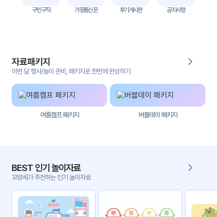
자
구인구직
가정통신문
후기게시판
공지사항
료
전
키오
체
스크
자료패키지
활동
그림
지
이번 달 행사/놀이 준비, 패키지로 한번에 완성하기
환경
PPT
구성
여름캠프 패키지
버블데이 패키지
동영
동요/
상
음원
문서
사진
서식
BEST 인기 놀이자료
꼬망세가 추천하는 인기 놀이자료
크래
놀이패
프트
키지