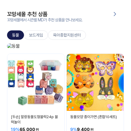
대처
그램
방법
꼬망세몰 추천 상품
꼬망세몰에서 시즌별 MD가 추천 상품을 만나보세요.
평
생
동물
보드게임
육아종합지원센터
교
육
원
동물놀이
온라
다양한 동물이 있어요
줌
인 강
강의
의
무료
강의
수강
및
후기
세미
나
강의
[두손] 말랑동물도형블럭24p 블
동물모양 종이가면 (혼합10세트)
자료
럭놀이
실
19%
65,000
9%
9,400