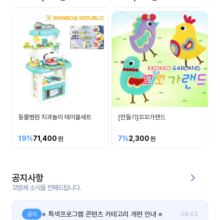
커
뮤
니
티
이벤
공지
트
사항
우리
후기
들의
동물병원 치과놀이 테이블세트
[만들기]꼬꼬가랜드
게시
이야
판
기
19%
71,400
7%
2,300
인스
유튜
타그
브
램
공지사항
꼬망세 소식을 전해드립니다.
블로
그
※ 특색프로그램 콘텐츠 카테고리 개편 안내 ※
공지
08.03