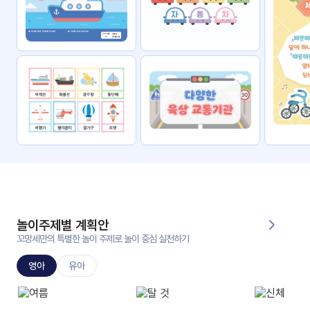
자료
패키
무료
지
꼬망
킨더캔
세 보
버스
드
스마
트프
렌즈
원
운
영
놀이주제별 계획안
가정
꼬망세만의 특별한 놀이 주제로 놀이 중심 실천하기
부모
통신
교육
문
영아
유아
문제
적응
행동
프로