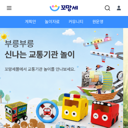
계획안
놀이자료
커뮤니티
원운영
로
로
그
그
인
하
인
시
회
면
원가
더
많
입
은
서
비
스
를
이
용
하
실
수
있
어
요.