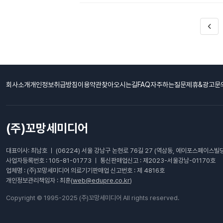
회사소개
개인정보취급방침
이용약관
찾아오시는길
FAQ자주하는질문
제휴&광고문
(주)꼬망세미디어
대표이사: 최남호 ㅣ (06224) 서울 강남구 논현로 76길 27 (역삼동, 에이포스페이스빌딩
사업자등록번호 : 105-81-01773 ㅣ 통신판매업신고 : 제2023-서울강남-01170호
업체명 : (주)꼬망세미디어 의료기기판매업 신고번호 : 제 4816호
개인정보관리책임자 : 최훈(
web@edupre.co.kr
)
Copyright © 1995-2025 (주)꼬망세미디어 All rights reserved.