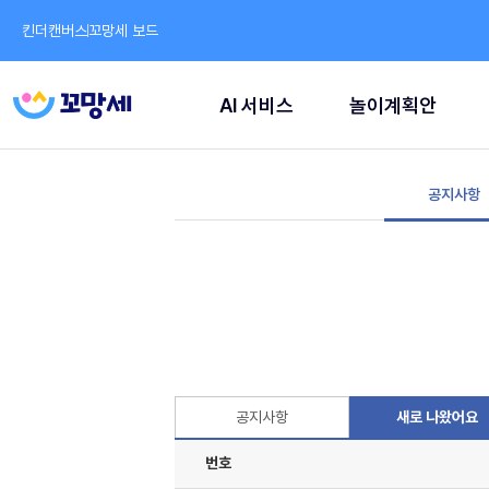
킨더캔버스
꼬망세 보드
AI 서비스
놀이계획안
공지사항
공지사항
새로 나왔어요
번호