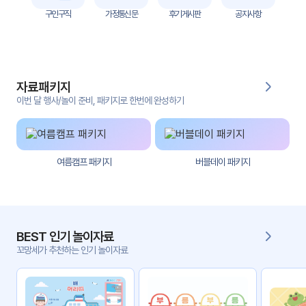
자
구인구직
가정통신문
후기게시판
공지사항
료
전
키오
체
스크
자료패키지
활동
그림
지
이번 달 행사/놀이 준비, 패키지로 한번에 완성하기
환경
PPT
구성
여름캠프 패키지
버블데이 패키지
동영
동요/
상
음원
문서
사진
서식
BEST 인기 놀이자료
꼬망세가 추천하는 인기 놀이자료
크래
놀이패
프트
키지