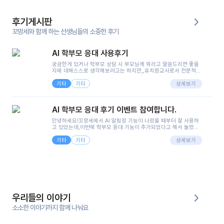
후기게시판
꼬망세와 함께 하는 선생님들의 소중한 후기
AI 학부모 응대 사용후기
궁금한게 있거나 학부모 상담 시 부모님께 뭐라고 말씀드리면 좋을
지에 대해스스로 생각해보려고는 하지만,,유치원교사로서 전문적인
지식은 가지고 있지만 막상 부모님이 이해하시기 쉽게 말로 풀어내
기타
기타
려니 어려울때가...^^(저만 그런거 아니죠 ㅜㅜ)꼬망봇의 장점은 지
상세보기
피티나 제미나이는 몇세이고 여자인지 남자인지 등그래도 좀 기본
정보를 제공하면서 물어봐야할 때가 있어그때마다 정보를 입력하는
것도,또 요즘 부모님들이 ai 활용하는 거를꺼려하시는 분들도 꽤 많
AI 학부모 응대 후기 이벤트 참여합니다.
으셔서 고민이 됐는데ai 학부모 응대를 써볼 수 있어서 좋았어요!앞
으로 쓸 일이 없다면 좋겠지만..ㅎ....(매일 매일이 조용히 지나갔으
안녕하세요!꼬망세에서 AI 알림장 기능이 나왔을 때부터 잘 사용하
면..)그리고 제가 신입 때 이게 있었더라면 ㅜㅜㅜㅜ?응대 팁이 정말
고 있었는데,이번에 학부모 응대 기능이 추가되었다고 해서 놀랐습
좋은거 같아요지금은 그래도 아이들이 잘 이해 되지만초임 때는 정
니다.저는 아직 어린이집 2년차 교사인데, 헤드 교사가 되어 학부모
말 어려워서 항상다른 선생님들께 도움을 요청했었거든요..ㅠ*일지
기타
기타
님 응대에 더 많은 부담을 느끼고 있습니다 ㅠㅠ이번에 제가 원에서
상세보기
쓸 때도 좀 도움이 되는 거 같아요!
겪은 일과 학부모님께 전달드렸던 내용을 함께 보시고,저와 비슷한
입장의 저연차 선생님들께도 작은 도움이 되었으면 좋겠습니다. 이
부분은 제가 꼬망봇에 간단하게 입력한 내용입니다.아이 기저귀 안
에 피처럼 보이는 부분이 있어서 오전 일과 동안 지켜보고,낮잠 이후
에 전화를 드릴 예정이었습니다.이 부분은 제가 입력한 내용에 대해
꼬망봇이 알려준 소통 스크립트입니다.전화로 소통할 예정이었어
서, 대화용을 활용했습니다.늘 전화로 학부모님과 소통할 때는 고민
을 많이 하는데,꼬망봇 덕분에 고민하는 시간을 줄이고 학부모님을
우리들의 이야기
안심시킬 수 있었습니다.이 부분은 꼬망봇이 추가로 알려준 응대 tip
입니다.학부모님께 전화를 드리기 전에, 내용을 숙지하여 좀 더 전문
소소한 이야기까지 함께 나눠요
성 있는 교사가 되어 대화를 나눌 수 있었습니다.꼬망세 AI학부모 응
대 팁을 실제로 사용해 본 후기이며,저는 고연차가 될 때까지도 애용