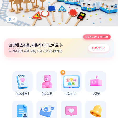
놀
이
계
획
3
/ 4
안
놀이
주제
월간
RENEWAL OPEN
별
계획
✨
꼬망세 쇼핑몰, 새롭게 태어났어요
계획
안
바로가기
안
더 편리해진 쇼핑 경험, 지금 바로 만나보세요
주간
단위
계획
계획
안
안
N
기본
안전
생활
교육
습관
놀이계획안
놀이자료
꼬망세 보드
꼬망봇
놀
이