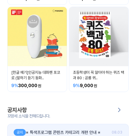
커
뮤
니
티
이벤
공지
트
사항
우리
후기
들의
[한글 떼기]인공지능 대화펜 포코
초등학생이 꼭 알아야 하는 퀴즈 백
게시
이야
로 (말하기 듣기 동화..
과 80 : 공룡 퀴..
판
기
9%
300,000
9%
9,000
인스
유튜
타그
브
램
공지사항
꼬망세 소식을 전해드립니다.
블로
그
※ 특색프로그램 콘텐츠 카테고리 개편 안내 ※
공지
08.03