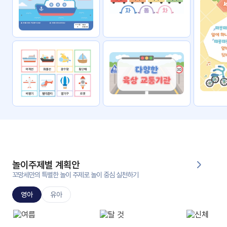
자료
패키
무료
지
꼬망
킨더캔
세 보
버스
드
스마
트프
렌즈
원
운
영
놀이주제별 계획안
가정
꼬망세만의 특별한 놀이 주제로 놀이 중심 실천하기
부모
통신
교육
문
영아
유아
문제
적응
행동
프로