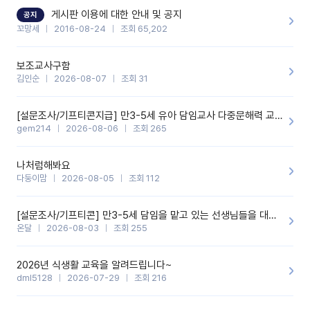
할 것 같습니다. 제 메이트 선생님께도 적극 추천할 예정입니다.좋은
기능을 개발해 주셔서 감사합니다.
게시판 이용에 대한 안내 및 공지
공지
꼬망세
2016-08-24
조회 65,202
보조교사구함
김인순
2026-08-07
조회 31
[설문조사/기프티콘지급] 만3-5세 유아 담임교사 다중문해력 교육 증진을 위한 설문조사
gem214
2026-08-06
조회 265
나처럼해봐요
다둥이맘
2026-08-05
조회 112
[설문조사/기프티콘] 만3-5세 담임을 맡고 있는 선생님들을 대상으로 설문조사를 합니다!
온달
2026-08-03
조회 255
2026년 식생활 교육을 알려드립니다~
dml5128
2026-07-29
조회 216