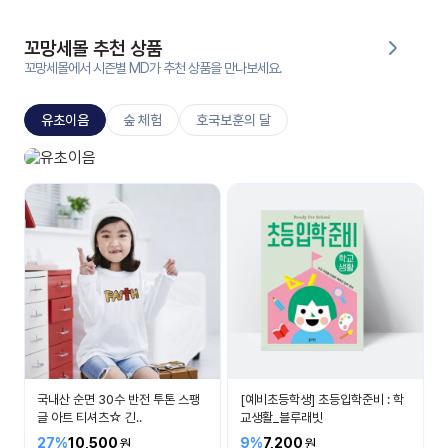
대처
그램
방법
꼬망세몰 추천 상품
꼬망세몰에서 시즌별 MD가 추천 상품을 만나보세요.
평
생
유초이음
숲 체험
호국보훈의 달
교
육
원
유초이음
온라
나는 이제 초등학생이에요
줌
인 강
강의
의
무료
강의
수강
및
후기
세미
나
강의
국내산 순면 30수 반전 투톤 스팽
[예비초등학생] 초등입학준비 : 학
자료
글 아트 티셔츠☆ 긴..
교생활_블루래빗
실
27%
10,500
9%
7,200