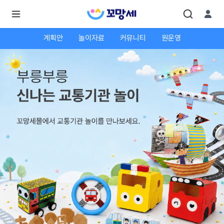
계획안
놀이자료
커뮤니티
원운영
로
로
그
그
인
하
인
시
회
면
원가
더
많
입
은
서
비
스
를
이
용
하
실
수
있
어
요.