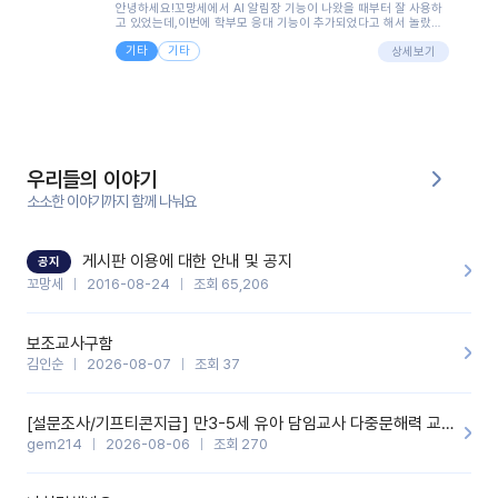
안녕하세요!꼬망세에서 AI 알림장 기능이 나왔을 때부터 잘 사용하
면..)그리고 제가 신입 때 이게 있었더라면 ㅜㅜㅜㅜ?응대 팁이 정말
고 있었는데,이번에 학부모 응대 기능이 추가되었다고 해서 놀랐습
좋은거 같아요지금은 그래도 아이들이 잘 이해 되지만초임 때는 정
니다.저는 아직 어린이집 2년차 교사인데, 헤드 교사가 되어 학부모
말 어려워서 항상다른 선생님들께 도움을 요청했었거든요..ㅠ*일지
기타
기타
님 응대에 더 많은 부담을 느끼고 있습니다 ㅠㅠ이번에 제가 원에서
상세보기
쓸 때도 좀 도움이 되는 거 같아요!
겪은 일과 학부모님께 전달드렸던 내용을 함께 보시고,저와 비슷한
입장의 저연차 선생님들께도 작은 도움이 되었으면 좋겠습니다. 이
부분은 제가 꼬망봇에 간단하게 입력한 내용입니다.아이 기저귀 안
에 피처럼 보이는 부분이 있어서 오전 일과 동안 지켜보고,낮잠 이후
에 전화를 드릴 예정이었습니다.이 부분은 제가 입력한 내용에 대해
꼬망봇이 알려준 소통 스크립트입니다.전화로 소통할 예정이었어
서, 대화용을 활용했습니다.늘 전화로 학부모님과 소통할 때는 고민
을 많이 하는데,꼬망봇 덕분에 고민하는 시간을 줄이고 학부모님을
우리들의 이야기
안심시킬 수 있었습니다.이 부분은 꼬망봇이 추가로 알려준 응대 tip
입니다.학부모님께 전화를 드리기 전에, 내용을 숙지하여 좀 더 전문
소소한 이야기까지 함께 나눠요
성 있는 교사가 되어 대화를 나눌 수 있었습니다.꼬망세 AI학부모 응
대 팁을 실제로 사용해 본 후기이며,저는 고연차가 될 때까지도 애용
할 것 같습니다. 제 메이트 선생님께도 적극 추천할 예정입니다.좋은
기능을 개발해 주셔서 감사합니다.
게시판 이용에 대한 안내 및 공지
공지
꼬망세
2016-08-24
조회 65,206
보조교사구함
김인순
2026-08-07
조회 37
[설문조사/기프티콘지급] 만3-5세 유아 담임교사 다중문해력 교육 증진을 위한 설문조사
gem214
2026-08-06
조회 270