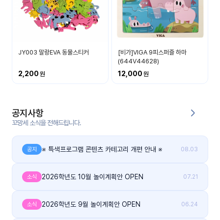
대처
그램
방법
평
생
JY003 말랑EVA 동물스티커
[비가]VIGA 9피스퍼즐 하마
교
(644V44628)
육
2,200
12,000
원
온라
줌
인 강
강의
공지사항
의
꼬망세 소식을 전해드립니다.
무료
강의
※ 특색프로그램 콘텐츠 카테고리 개편 안내 ※
수강
공지
08.03
및
후기
세미
나
2026학년도 10월 놀이계획안 OPEN
소식
07.21
강의
자료
2026학년도 9월 놀이계획안 OPEN
소식
06.24
실