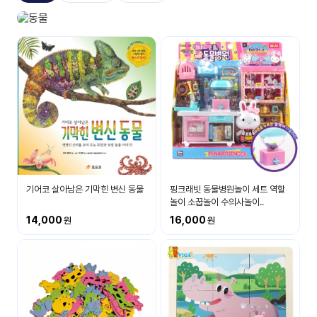
자료
패키
무료
지
동물놀이
다양한 동물이 있어요
꼬망
킨더캔
세 보
버스
드
스마
트프
렌즈
원
기어코 살아남은 기막힌 변신 동물
핑크래빗 동물병원놀이 세트 역할
운
놀이 소꿉놀이 수의사놀이..
영
14,000
16,000
가정
부모
통신
교육
문
문제
적응
행동
프로