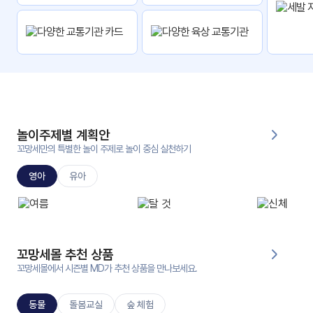
자
료
전
키오
체
스크
활동
그림
지
놀이주제별 계획안
환경
PPT
구성
꼬망세만의 특별한 놀이 주제로 놀이 중심 실천하기
영아
유아
동영
동요/
상
음원
문서
사진
서식
꼬망세몰 추천 상품
꼬망세몰에서 시즌별 MD가 추천 상품을 만나보세요.
크래
놀이패
프트
키지
동물
돌봄교실
숲 체험