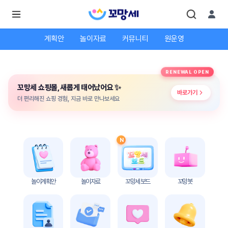
4
/ 4
계획안
놀이자료
커뮤니티
원운영
로
로
RENEWAL OPEN
그
그
인
✨
꼬망세 쇼핑몰, 새롭게 태어났어요
하
인
바로가기
시
회
더 편리해진 쇼핑 경험, 지금 바로 만나보세요
면
원가
더
많
입
은
서
비
N
스
를
이
용
하
놀이계획안
놀이자료
꼬망세 보드
꼬망봇
실
수
있
어
요.