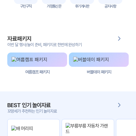
놀
구인구직
가정통신문
후기게시판
공지사항
이
계
획
안
자료패키지
놀이
주제
월간
이번 달 행사/놀이 준비, 패키지로 한번에 완성하기
별
계획
계획
안
안
주간
단위
여름캠프 패키지
버블데이 패키지
계획
계획
안
안
기본
안전
생활
교육
BEST 인기 놀이자료
습관
꼬망세가 추천하는 인기 놀이자료
놀
이