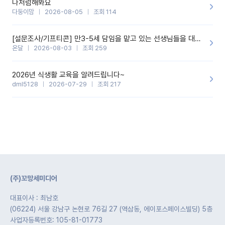
나처럼해봐요
다둥이맘
2026-08-05
조회 114
[설문조사/기프티콘] 만3-5세 담임을 맡고 있는 선생님들을 대상으로 설문조사를 합니다!
온달
2026-08-03
조회 259
2026년 식생활 교육을 알려드립니다~
dml5128
2026-07-29
조회 217
(주)꼬망세미디어
대표이사 : 최남호
(06224) 서울 강남구 논현로 76길 27 (역삼동, 에이포스페이스빌딩) 5층
사업자등록번호: 105-81-01773