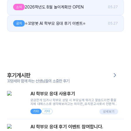
2026학년도 8월 놀이계획안 OPEN
소식
05.27
커
뮤
⭐꼬망봇 AI 학부모 응대 후기 이벤트⭐
공지
05.27
니
티
이벤
공지
트
사항
우리
후기
들의
게시
이야
후기게시판
판
기
꼬망세와 함께 하는 선생님들의 소중한 후기
인스
AI 학부모 응대 사용후기
유튜
타그
브
궁금한게 있거나 학부모 상담 시 부모님께 뭐라고 말씀드리면 좋을
램
지에 대해스스로 생각해보려고는 하지만,,유치원교사로서 전문적인
지식은 가지고 있지만 막상 부모님이 이해하시기 쉽게 말로 풀어내
기타
기타
려니 어려울때가...^^(저만 그런거 아니죠 ㅜㅜ)꼬망봇의 장점은 지
상세보기
피티나 제미나이는 몇세이고 여자인지 남자인지 등그래도 좀 기본
블로
정보를 제공하면서 물어봐야할 때가 있어그때마다 정보를 입력하는
그
것도,또 요즘 부모님들이 ai 활용하는 거를꺼려하시는 분들도 꽤 많
AI 학부모 응대 후기 이벤트 참여합니다.
으셔서 고민이 됐는데ai 학부모 응대를 써볼 수 있어서 좋았어요!앞
으로 쓸 일이 없다면 좋겠지만..ㅎ....(매일 매일이 조용히 지나갔으