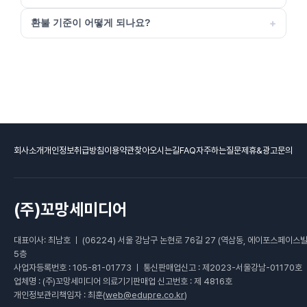
+
환불 기준이 어떻게 되나요?
회사소개
개인정보취급방침
이용약관
찾아오시는길
FAQ자주하는질문
제휴&광고문의
(주)꼬망세미디어
대표이사: 최남호 ㅣ (06224) 서울 강남구 논현로 76길 27 (역삼동, 에이포스페이스빌
5층
사업자등록번호 : 105-81-01773 ㅣ 통신판매업신고 : 제2023-서울강남-01170호
업체명 : (주)꼬망세미디어 의료기기판매업 신고번호 : 제 4816호
개인정보관리책임자 : 최훈(
web@edupre.co.kr
)