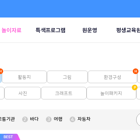
놀이자료
특색프로그램
원운영
평생교육
활동지
그림
환경구성
사진
크래프트
놀이패키지
교통기관
바다
여행
자동차