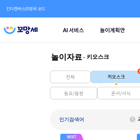
킨더캔버스
꼬망세 보드
AI 서비스
놀이계획안
놀이자료
- 키오스크
키오스크
전체
동요/음원
문서/서식
인기검색어