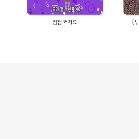
점점 커져요
[