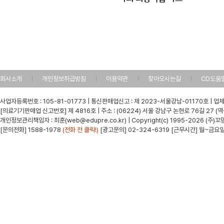
회사소개
개인정보취급방침
이용약관
찾아오시는길
CD도움
사업자등록번호 : 105-81-01773 | 통신판매업신고 : 제 2023-서울강남-01170호 | 업체
[의료기기판매업 신고번호] 제 4816호 | 주소 : (06224) 서울 강남구 논현로 76길 27 
개인정보관리책임자 : 최훈(web@edupre.co.kr) | Copyright(c) 1995-2026 (주)꼬망세
[문의전화] 1588-1978
(전화 전 클릭!)
[광고문의] 02-324-6319 [근무시간] 월~금요일