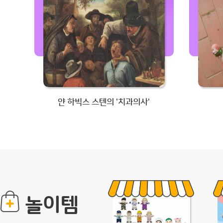
얀 하빅스 스텐의 '치과의사'
놀이템