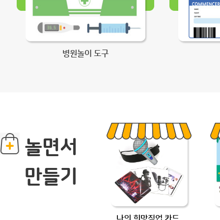
병원놀이 도구
놀면서
만들기
나의 희망직업 카드